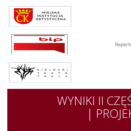
Repertuar
Teatr / Zespół
Szkoła
Repert
Przestrzenie Sztuki
Warsztaty
Festiwal
Kurs instruktorski
WYNIKI II C
Sprawozdania
| PROJE
Kontakt