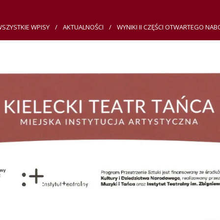
SZYSTKIE WPISY
AKTUALNOŚCI
WYNIKI II CZĘŚCI OTWARTEGO NABO