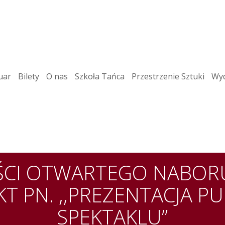
uar
Bilety
O nas
Szkoła Tańca
Przestrzenie Sztuki
Wyd
ZĘŚCI OTWARTEGO NABORU
KT PN. ,,PREZENTACJA P
SPEKTAKLU”