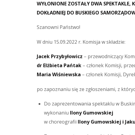
WYŁONIONE ZOSTAŁY DWA SPEKTAKLE, K
DOKŁADNIEJ DO BUSKIEGO SAMORZĄDOW
Szanowni Państwo!
W dniu 15.09.2022 r. Komisja w składzie:
Jacek Przybyłowicz
– przewodniczący Komis
dr Elżbieta Pańtak
– członek Komisji, prze
Maria Wiśniewska
– członek Komisji, Dy
po zapoznaniu się ze zgłoszeniami, z któr
Do zaprezentowania spektaklu w Buski
wykonaniu
Ilony Gumowskiej
w choreografii
Ilony Gumowskiej i Jak