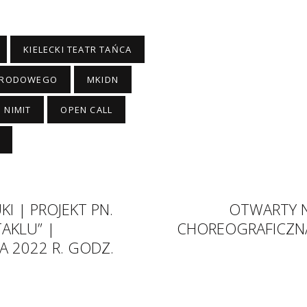
KIELECKI TEATR TAŃCA
NARODOWEGO
MKIDN
NIMIT
OPEN CALL
KI | PROJEKT PN.
OTWARTY N
TAKLU” |
CHOREOGRAFICZNA 
A 2022 R. GODZ.