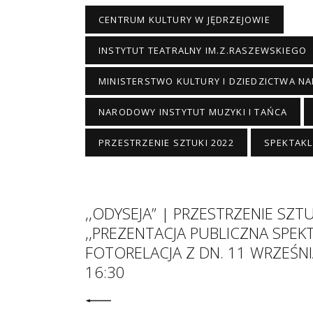
CENTRUM KULTURY W JĘDRZEJOWIE
INSTYTUT TEATRALNY IM.Z.RASZEWSKIEGO
MINISTERSTWO KULTURY I DZIEDZICTWA 
NARODOWY INSTYTUT MUZYKI I TAŃCA
PRZESTRZENIE SZTUKI 2022
SPEKTAKL
,,ODYSEJA” | PRZESTRZENIE SZTU
,,PREZENTACJA PUBLICZNA SPEK
FOTORELACJA Z DN. 11 WRZEŚNI
16:30