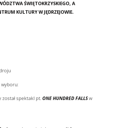
EWÓDZTWA ŚWIĘTOKRZYSKIEGO, A
TRUM KULTURY W JĘDRZEJOWIE.
droju
o wyboru:
ostał spektakl pt.
ONE HUNDRED FALLS
w