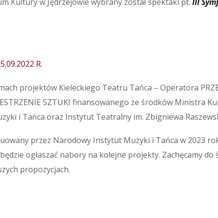
 Kultury w Jędrzejowie wybrany został spektakl pt.
III Sym
.09.2022 R.
ramach projektów Kieleckiego Teatru Tańca – Operatora PRZ
ZESTRZENIE SZTUKI finansowanego ze środków Ministra Kul
yki i Tańca oraz Instytut Teatralny im. Zbigniewa Raszews
uowany przez Narodowy Instytut Muzyki i Tańca w 2023 roku
dzie ogłaszać nabory na kolejne projekty. Zachęcamy do ś
szych propozycjach.