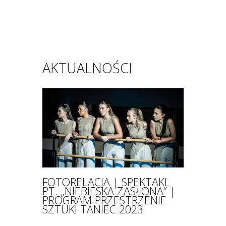
AKTUALNOŚCI
FOTORELACJA | SPEKTAKL
PT. „NIEBIESKA ZASŁONA” |
PROGRAM PRZESTRZENIE
SZTUKI TANIEC 2023