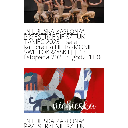
„NIEBIESKA ZASŁONA” |
PRZESTRZENIE SZTUKI
TANIEC 2023 | sala
kameralna FILHARMONII
ŚWIĘTOKRZYSKIEJ | 13
listopada 2023 r. godz. 11:00
„NIEBIESKA ZASŁONA” |
PRZESTRZENIE SZTUKI