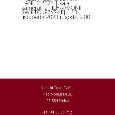
TANIEC 2023 | sala
kameralna FILHARMONII
ŚWIĘTOKRZYSKIEJ | 13
listopada 2023 r. godz. 9:00
Kielecki Teatr Tańca
Plac Moniuszki 2B
25-334 Kielce
Tel: 41 36 76 712