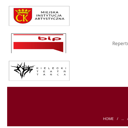
Repertuar
Teatr / Zespół
Szkoła
Repert
Przestrzenie Sztuki
Warsztaty
Festiwal
Kurs instruktorski
Sprawozdania
HOME
...
Kontakt