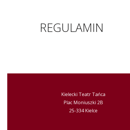
REGULAMIN
Kielecki Teatr Tańca
Plac Moniuszki 2B
25-334 Kielce