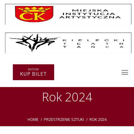
Repertuar
Teatr / Zespół
online
Szkoła
KUP BILET
Przestrzenie Sztuki
Warsztaty
Rok 2024
Festiwal
Kurs instruktorski
Sprawozdania
Kontakt
HOME
PRZESTRZENIE SZTUKI
ROK 2024