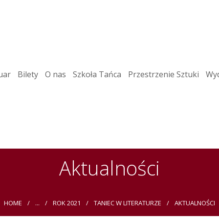
uar
Bilety
O nas
Szkoła Tańca
Przestrzenie Sztuki
Wyd
Aktualności
HOME
...
ROK 2021
TANIEC W LITERATURZE
AKTUALNOŚCI