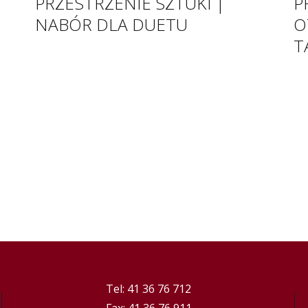
PRZESTRZENIE SZTUKI |
P
NABÓR DLA DUETU
O
T
Tel: 41 36 76 712