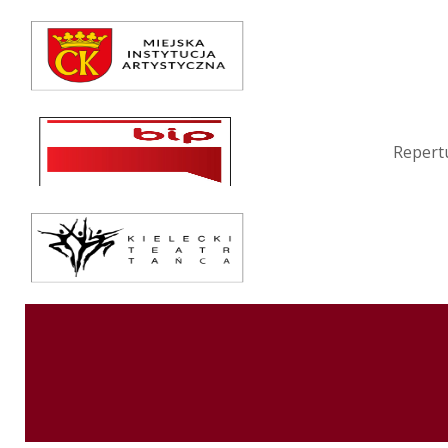
Repertuar
Teatr / Zespół
Szkoła
Repert
Przestrzenie Sztuki
Warsztaty
Festiwal
Kurs instruktorski
Sprawozdania
Kontakt