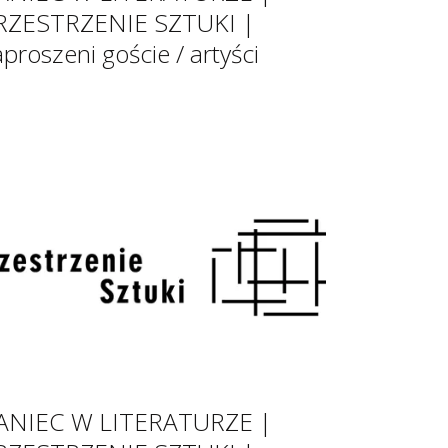
RZESTRZENIE SZTUKI |
aproszeni goście / artyści
ANIEC W LITERATURZE |