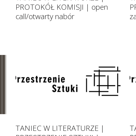
PROTOKÓŁ KOMISJI | open
P
call/otwarty nabór
z
TANIEC W LITERATURZE |
T