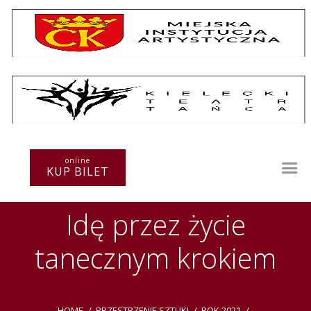
Repertuar
Teatr / Zespół
online
Szkoła
KUP BILET
Przestrzenie Sztuki
Warsztaty
Idę przez życie
Festiwal
Kurs instruktorski
tanecznym krokiem
Sprawozdania
Kontakt
HOME
PRZESTRZENIE SZTUKI
ROK 2021