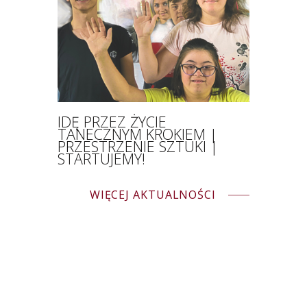
IDĘ PRZEZ ŻYCIE
TANECZNYM KROKIEM |
PRZESTRZENIE SZTUKI |
STARTUJEMY!
WIĘCEJ AKTUALNOŚCI