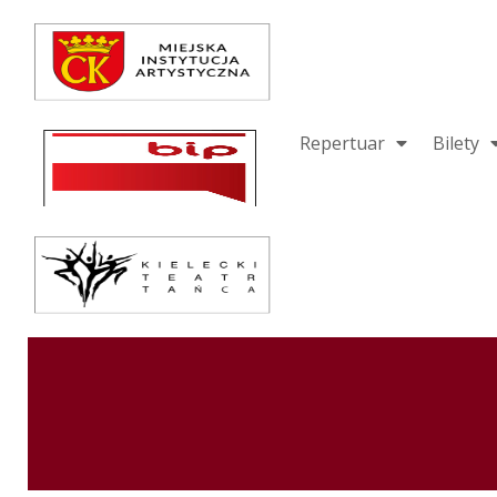
Repertuar
Teatr / Zespół
Szkoła
Repertuar
Bilety
Przestrzenie Sztuki
Warsztaty
Festiwal
Kurs instruktorski
Sprawozdania
Kontakt