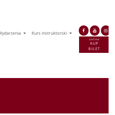
Wydarzenia
Kurs instruktorski
online
KUP
BILET