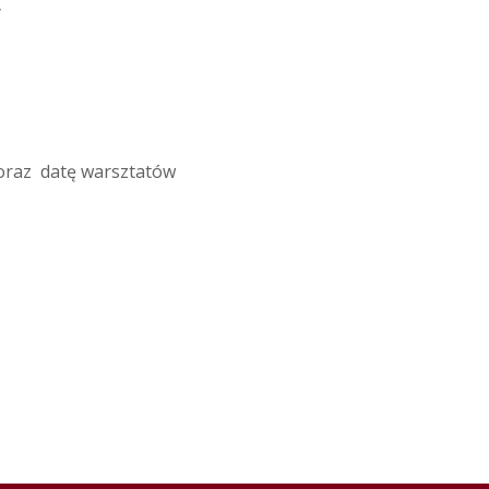
y
 oraz datę warsztatów