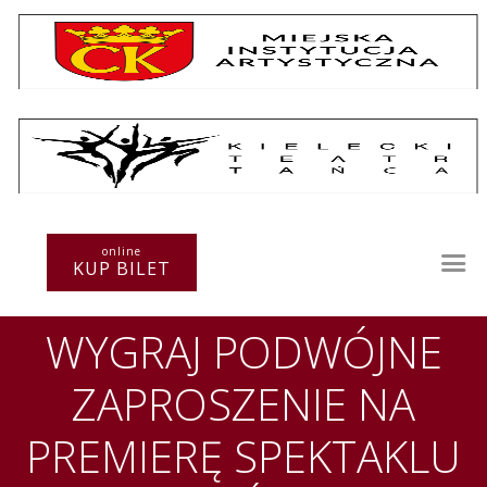
Repertuar
Teatr / Zespół
online
Szkoła
KUP BILET
Przestrzenie Sztuki
Warsztaty
WYGRAJ PODWÓJNE
Festiwal
Kurs instruktorski
ZAPROSZENIE NA
Sprawozdania
Kontakt
PREMIERĘ SPEKTAKLU