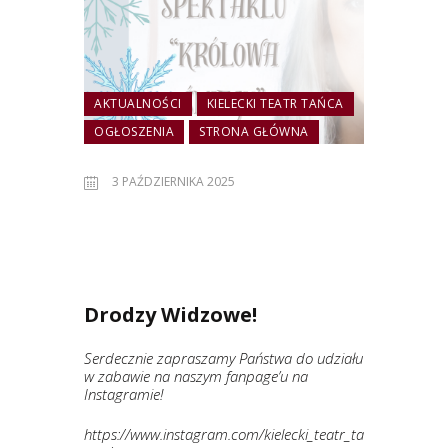
AKTUALNOŚCI
KIELECKI TEATR TAŃCA
OGŁOSZENIA
STRONA GŁÓWNA
3 PAŹDZIERNIKA 2025
Drodzy Widzowe!
Serdecznie zapraszamy Państwa do udziału
w zabawie na naszym fanpage’u na
Instagramie!
https://www.instagram.com/kielecki_teatr_ta