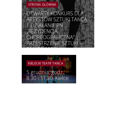
STRONA GŁÓWNA
OTWARTY KONKURS DLA
ARTYSTÓW SZTUKI TAŃCA
| DZIAŁANIE PN.
„REZYDENCJA
CHOREOGRAFICZNA” |
PRZESTRZENIE SZTUKI –
TANIEC 2025
KIELECKI TEATR TAŃCA
5 grudnia, godz.
8.30 i 11.30, Kielce