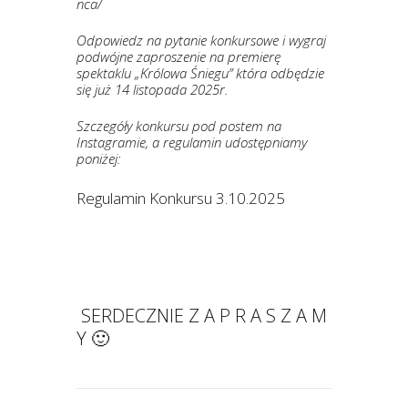
nca/
Odpowiedz na pytanie konkursowe i wygraj
podwójne zaproszenie na premierę
spektaklu „Królowa Śniegu” która odbędzie
się już 14 listopada 2025r.
Szczegóły konkursu pod postem na
Instagramie, a regulamin udostępniamy
poniżej:
Regulamin Konkursu 3.10.2025
SERDECZNIE Z A P R A S Z A M
Y 🙂