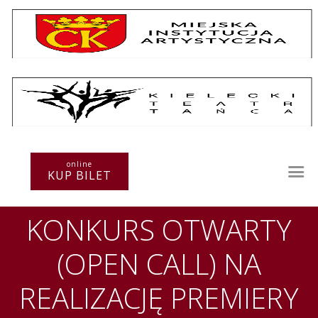
Repertuar
Teatr / Zespół
online
Szkoła
KUP BILET
Przestrzenie Sztuki
Warsztaty
KONKURS OTWARTY
Festiwal
Kurs instruktorski
(OPEN CALL) NA
Sprawozdania
Kontakt
REALIZACJĘ PREMIERY