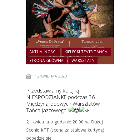
AKTUALNOŚCI
KIELECKI TEATR TAŃCA
STRONA GŁÓWNA
WARSZTATY
12 KWIETNIA 2023
Przedstawiamy kolejną
NIESPODZIANKĘ podczas 36.
Międzynarodowych Warsztatów
Tańca Jazzowego !
21 kwietnia o godzinie 20:00 na Dużej
Scenie KTT (scena za stalową kurtyną)
odbędzie się: