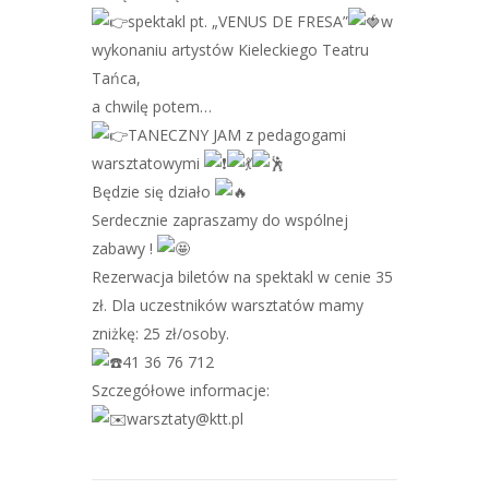
spektakl pt. „VENUS DE FRESA”
w
wykonaniu artystów Kieleckiego Teatru
Tańca,
a chwilę potem…
TANECZNY JAM z pedagogami
warsztatowymi
Będzie się działo
Serdecznie zapraszamy do wspólnej
zabawy !
Rezerwacja biletów na spektakl w cenie 35
zł. Dla uczestników warsztatów mamy
zniżkę: 25 zł/osoby.
41 36 76 712
Szczegółowe informacje:
warsztaty@ktt.pl