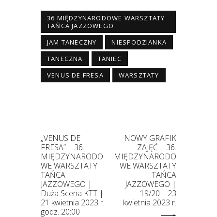
36 MIĘDZYNARODOWE WARSZTATY
TAŃCA JAZZOWEGO
JAM TANECZNY
NIESPODZIANKA
TANECZNA
TANIEC
VENUS DE FRESA
WARSZTATY
„VENUS DE
NOWY GRAFIK
FRESA” | 36.
ZAJĘĆ | 36.
MIĘDZYNARODO
MIĘDZYNARODO
WE WARSZTATY
WE WARSZTATY
TAŃCA
TAŃCA
JAZZOWEGO |
JAZZOWEGO |
Duża Scena KTT |
19/20 – 23
21 kwietnia 2023 r.
kwietnia 2023 r.
godz. 20:00