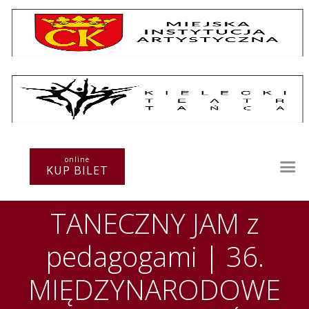
Repertuar
Teatr / Zespół
online
Szkoła
KUP BILET
Przestrzenie Sztuki
Warsztaty
TANECZNY JAM z
Festiwal
Kurs instruktorski
pedagogami | 36.
Sprawozdania
Kontakt
MIĘDZYNARODOWE