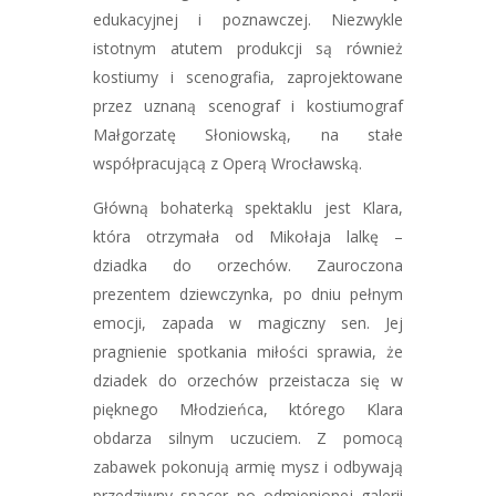
edukacyjnej i poznawczej. Niezwykle
istotnym atutem produkcji są również
kostiumy i scenografia, zaprojektowane
przez uznaną scenograf i kostiumograf
Małgorzatę Słoniowską, na stałe
współpracującą z Operą Wrocławską.
Główną bohaterką spektaklu jest Klara,
która otrzymała od Mikołaja lalkę –
dziadka do orzechów. Zauroczona
prezentem dziewczynka, po dniu pełnym
emocji, zapada w magiczny sen. Jej
pragnienie spotkania miłości sprawia, że
dziadek do orzechów przeistacza się w
pięknego Młodzieńca, którego Klara
obdarza silnym uczuciem. Z pomocą
zabawek pokonują armię mysz i odbywają
przedziwny spacer po odmienionej galerii