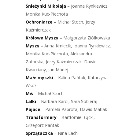
Śnieżynki
Mikołaja
– Joanna Rynkiewicz,
Monika Kuc-Piechota
Ochroniarze
– Michał Stoch, Jerzy
Kaźmierczak
Królowa Myszy
– Małgorzata Ziółkowska
Myszy
– Anna Kmiecik, Joanna Rynkiewicz,
Monika Kuc-Piechota, Aleksandra
Zatorska, Jerzy Kaźmierczak, Dawid
Kwarciany, Jan Madej
Małe myszki –
Kalina Pańtak, Katarzyna
Wsół
Miś
– Michał Stoch
Lalki
– Barbara Karol, Sara Sobieraj
Pajace
– Pamela Paprota, Dawid Matlak
Transformery
– Bartłomiej Łącki,
Grzegorz Pańtak
Sprzątaczka
– Nina Lach