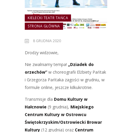
KIELECKI TEATR TAŃCA
STRONA GŁÓWNA
8 GRUDNIA 2020
Drodzy widzowie,
Nie zwalniamy tempa!
„Dziadek do
orzechów”
w choreografii Elżbiety Pańtak
i Grzegorza Pańtaka zagości w grudniu, w
formule online, jeszcze kilkukrotnie.
Transmisje dla
Domu Kultury w
Hałcnowie
(9 grudnia),
Miejskiego
Centrum Kultury w Ostrowcu
Świętokrzyskim/Ostrowiecki Browar
Kultury
(12 grudnia) oraz
Centrum