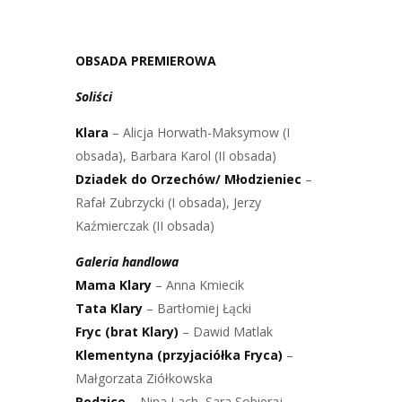
OBSADA PREMIEROWA
Soliści
Klara
– Alicja Horwath-Maksymow (I
obsada), Barbara Karol (II obsada)
Dziadek do Orzechów/ Młodzieniec
–
Rafał Zubrzycki (I obsada), Jerzy
Kaźmierczak (II obsada)
Galeria handlowa
Mama Klary
– Anna Kmiecik
Tata Klary
– Bartłomiej Łącki
Fryc (brat Klary)
– Dawid Matlak
Klementyna (przyjaciółka Fryca)
–
Małgorzata Ziółkowska
Rodzice
– Nina Lach, Sara Sobieraj,