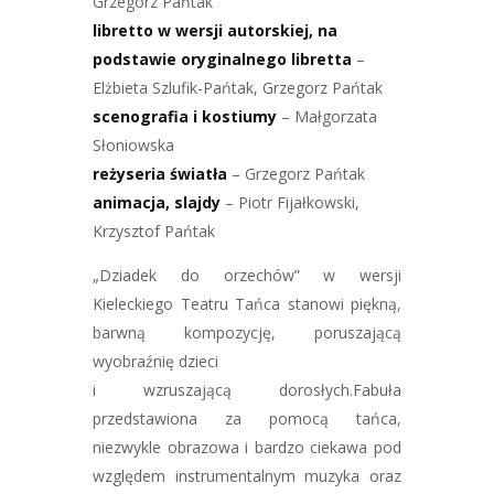
Grzegorz Pańtak
libretto w wersji autorskiej, na
podstawie oryginalnego libretta
–
Elżbieta Szlufik-Pańtak, Grzegorz Pańtak
scenografia i kostiumy
– Małgorzata
Słoniowska
reżyseria światła
– Grzegorz Pańtak
animacja, slajdy
– Piotr Fijałkowski,
Krzysztof Pańtak
„Dziadek do orzechów” w wersji
Kieleckiego Teatru Tańca stanowi piękną,
barwną kompozycję, poruszającą
wyobraźnię dzieci
i wzruszającą dorosłych.Fabuła
przedstawiona za pomocą tańca,
niezwykle obrazowa i bardzo ciekawa pod
względem instrumentalnym muzyka oraz