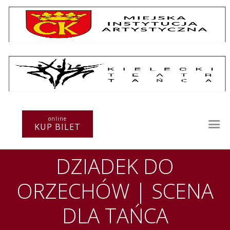
Repertuar
Teatr / Zespół
Szkoła
Przestrzenie Sztuki
online
KUP BILET
Warsztaty
Festiwal
DZIADEK DO
Kurs instruktorski
Sprawozdania
ORZECHÓW | SCENA
Kontakt
DLA TAŃCA