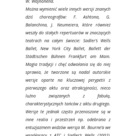
W. Wajnonena.
Można wymienić wiele innych wersji znanych
dziś choreografów: F. Ashtona, G.
Balanchina, J. Neumeiera, które również
weszły do stałych repertuarów w znaczących
teatrach na całym świecie: Sadler’s Wells
Ballet, New York City Ballet, Ballett der
Städtischen Bühnen Frankfurt am Main.
Magia tradycji i chęć odwołania się do niej
sprawia, że tworzone są nadal autorskie
wersje oparte na kluczowej perypetii z
pierwszego aktu oraz atrakcyjności, nieco
luźno związanych z fabułą,
charakterystycznych tańców z aktu drugiego.
Wersje te jednak często przenoszone są w
inne realia i przestrzeń np. odebrana z
entuzjazmem widzów wersja M. Bourne’a we
współpracy z ATC i Sadler’s Wells (2002),