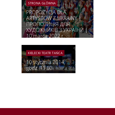
STRONA GŁÓWNA
PROPOZYCJA DLA
ARTYSTÓW Z UKRAINY |
ПРОПОЗИЦІЯ ДЛЯ
ХУДОЖНИКІВ З УКРАЇНИ |
10 marca 2022 r.
KIELECKI TEATR TAŃCA
10 stycznia 2014,
godz. 11.00