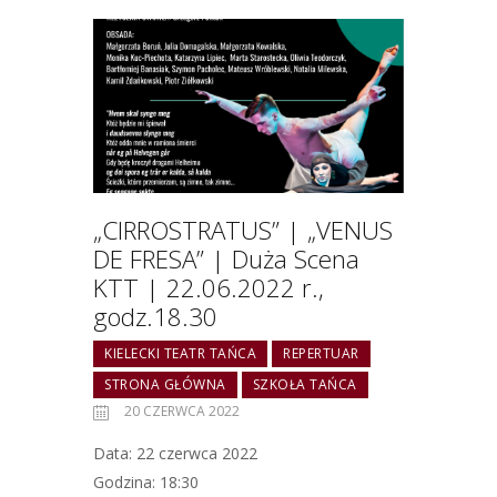
„CIRROSTRATUS” | „VENUS
DE FRESA” | Duża Scena
KTT | 22.06.2022 r.,
godz.18.30
KIELECKI TEATR TAŃCA
REPERTUAR
STRONA GŁÓWNA
SZKOŁA TAŃCA
20 CZERWCA 2022
Data: 22 czerwca 2022
Godzina: 18:30