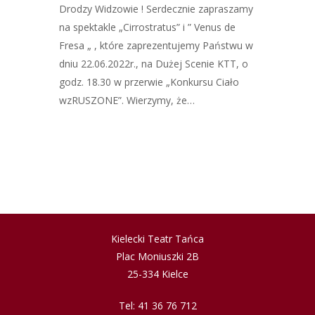
Drodzy Widzowie ! Serdecznie zapraszamy
na spektakle „Cirrostratus” i ” Venus de
Fresa „ , które zaprezentujemy Państwu w
dniu 22.06.2022r., na Dużej Scenie KTT, o
godz. 18.30 w przerwie „Konkursu Ciało
wzRUSZONE”. Wierzymy, że…
Kielecki Teatr Tańca
Plac Moniuszki 2B
25-334 Kielce
Tel: 41 36 76 712