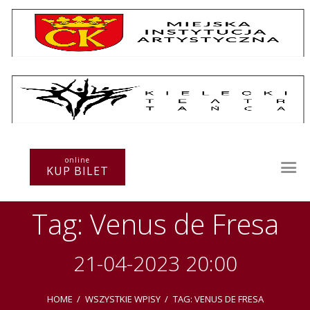
Repertuar
Teatr / Zespół
Szkoła
Przestrzenie Sztuki
online
KUP BILET
Warsztaty
Festiwal
Tag: Venus de Fresa
Kurs instruktorski
Sprawozdania
Kontakt
21-04-2023 20:00
HOME
WSZYSTKIE WPISY
TAG: VENUS DE FRESA