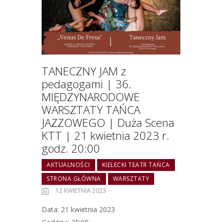
TANECZNY JAM z
pedagogami | 36.
MIĘDZYNARODOWE
WARSZTATY TAŃCA
JAZZOWEGO | Duża Scena
KTT | 21 kwietnia 2023 r.
godz. 20:00
AKTUALNOŚCI
KIELECKI TEATR TAŃCA
STRONA GŁÓWNA
WARSZTATY
12 KWIETNIA 2023
Data: 21 kwietnia 2023