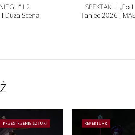
NIEGU” I 2
SPEKTAKL I „Pod 
0 I Duża Scena
Taniec 2026 I MA
ż
PRZESTRZENIE SZTUKI
REPERTUAR