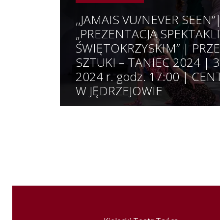
,,JAMAIS VU/NEVER SEEN”
„PREZENTACJA SPEKTAKLI
ŚWIĘTOKRZYSKIM” | PRZ
SZTUKI – TANIEC 2024 | 3
2024 r. godz. 17:00 | C
W JĘDRZEJOWIE