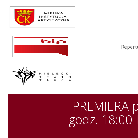
Repertuar
Teatr / Zespół
Szkoła
Repert
Przestrzenie Sztuki
Warsztaty
Festiwal
Kurs instruktorski
PREMIERA pt
Sprawozdania
godz. 18:00 
Kontakt