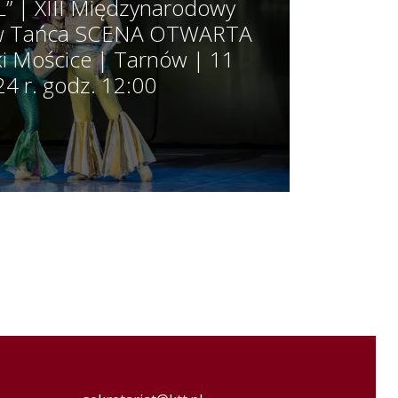
” | XIII Międzynarodowy
rów Tańca SCENA OTWARTA
i Mościce | Tarnów | 11
4 r. godz. 12:00