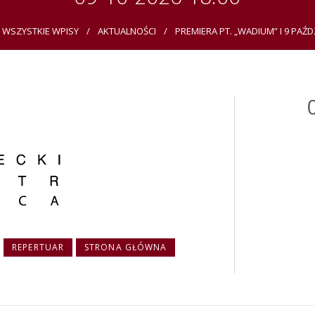
WSZYSTKIE WPISY
AKTUALNOŚCI
PREMIERA PT. „WADIUM” I 9 PAŹDZ
REPERTUAR
STRONA GŁÓWNA