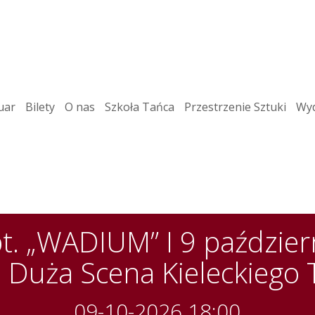
uar
Bilety
O nas
Szkoła Tańca
Przestrzenie Sztuki
Wyd
. „WADIUM” I 9 październ
I Duża Scena Kieleckiego
09-10-2026 18:00