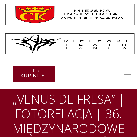
Repertuar
Teatr / Zespół
Szkoła
Przestrzenie Sztuki
online
KUP BILET
Warsztaty
Festiwal
„VENUS DE FRESA” |
Kurs instruktorski
Sprawozdania
FOTORELACJA | 36.
Kontakt
MIĘDZYNARODOWE