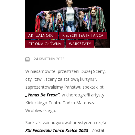
AKTUALNOŚCI
KIELECKI TEATR TAŃCA
STRONA GŁÓWNA
WARSZTATY
24 KWIETNIA 2023
W niesamowitej przestrzeni Dużej Sceny,
czyli tzw. „sceny za stalową kurtyną”,
zaprezentowaliśmy Państwu spektakl pt.
„Venus De Fresa”
, w choreografii artysty
Kieleckiego Teatru Tańca Mateusza
Wróblewskiego.
Spektakl zainaugurował artystyczną część
XXI Festiwalu Tańca Kielce 2023
. Został