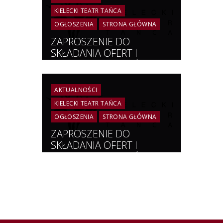
KIELECKI TEATR TAŃCA
OGŁOSZENIA
STRONA GŁÓWNA
ZAPROSZENIE DO
SKŁADANIA OFERT I
KIELECKI TEATR TAŃCA |
Usługa transportowa osób
oraz transportu scenografii
AKTUALNOŚCI
do Jędrzejowa
KIELECKI TEATR TAŃCA
OGŁOSZENIA
STRONA GŁÓWNA
ZAPROSZENIE DO
SKŁADANIA OFERT I
KIELECKI TEATR TAŃCA |
Usługa transportowa osób
do Radomia