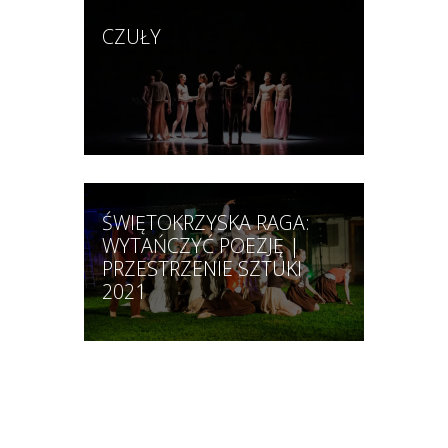
CZUŁY
ŚWIĘTOKRZYSKA RAGA:
WYTAŃCZYĆ POEZJĘ |
PRZESTRZENIE SZTUKI
2021