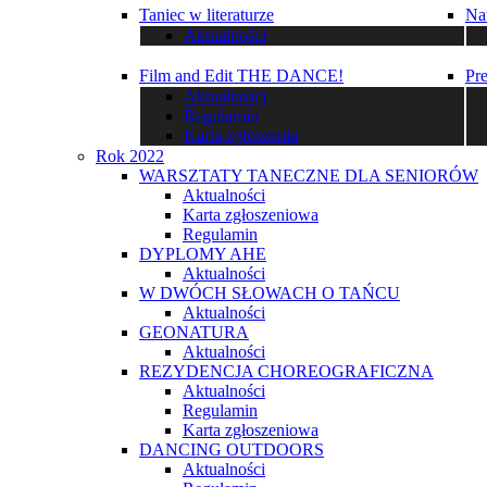
Taniec w literaturze
Na
Aktualności
Film and Edit THE DANCE!
Pr
Aktualności
Regulamin
Karta zgłoszenia
Rok 2022
WARSZTATY TANECZNE DLA SENIORÓW
Aktualności
Karta zgłoszeniowa
Regulamin
DYPLOMY AHE
Aktualności
W DWÓCH SŁOWACH O TAŃCU
Aktualności
GEONATURA
Aktualności
REZYDENCJA CHOREOGRAFICZNA
Aktualności
Regulamin
Karta zgłoszeniowa
DANCING OUTDOORS
Aktualności