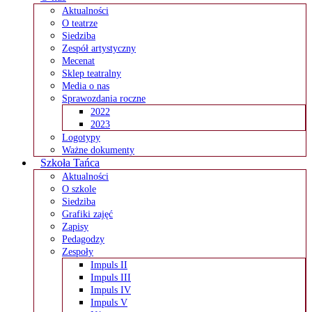
Aktualności
O teatrze
Siedziba
Zespół artystyczny
Mecenat
Sklep teatralny
Media o nas
Sprawozdania roczne
2022
2023
Logotypy
Ważne dokumenty
Szkoła Tańca
Aktualności
O szkole
Siedziba
Grafiki zajęć
Zapisy
Pedagodzy
Zespoły
Impuls II
Impuls III
Impuls IV
Impuls V