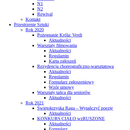
N1
N2
Rewival
Kontakt
Przestrzenie Sztuki
Rok 2020
Pożegnanie Króla: Verdi
Aktualności
Warsztaty filmowania
Aktualności
Regulamin
Karta zgłoszeń
Rezydencja choreograficzno-warsztatowa
Aktualności
Regulamin
Formularz zgłoszeniowy
Wzór umowy
Warsztaty tańca dla seniorów
Aktualności
Rok 2021
Świętokrzyska Raga – Wytańczyć poezję
Aktualności
KONKURS CIAŁO wzRUSZONE
Aktualności
Formularz