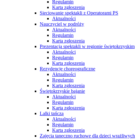
Regulamin
Karta zgłoszenia
Sieciowanie spektakli z Operatorami PS
Aktualności
Nauczyciel w podróży
Aktualności
Regulamin
Karta zgłoszenia
Prezentacja spektakli w regionie świętokrzyskim
Aktualności
Regulamin
Karta zgłoszenia
Rezydencje choreograficzne
Aktualności
Regulamin
Karta zgłoszenia
Świętokrzyskie bajanie
Aktualności
Regulamin
Karta zgłoszenia
Lalki tańczą
Aktualności
Regulamin
Karta zgłoszenia
Zajęcia taneczno ruchowe dla dzieci wrażliwych