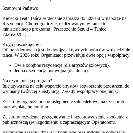
Szanowni Państwo,
Kielecki Teatr Tańca serdecznie zaprasza do udziału w naborze na
Rezydencje Choreograficzne, realizowanym w ramach
ministerialnego programu „Przestrzenie Sztuki – Taniec
2026/2028”.
Kogo poszukujemy?
Oferta skierowana jest do dwojga aktywnych twórców w dziedzinie
tańca. W 2026 roku Organizator przewiduje dwie opcje współpracy:
Dwie odrębne rezydencje (dla artystów solowych),
Jedna rezydencja podwójna (dla duetu).
Na czym polega program?
Inicjatywa ma na celu wsparcie artystów i stworzenie przestrzeni do
wymiany twórczej z instytucją. Zasady współpracy obejmują:
Ze strony organizatora: udostępnienie sali baletowej na czas prób
oraz wypłatę honorarium.
Ze strony rezydenta: przygotowanie i przeprowadzenie spotkania z
publicznością (w uzgodnieniu z zapraszającym Operatorem).
Kompletne zasady udziału w konkursie oraz instrukcje dotyczące