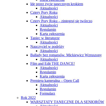
Idę przez życie tanecznym krokiem
Aktualności
Cztery Pory Roku
Aktualności
Cztery Pory Roku – zintegruj się twórczo
Aktualności
Regulamin
Karta zgłoszenia
Taniec w literaturze
Aktualności
Nauczyciel w podróży
Aktualności
Ballady bez romansów. Mickiewicz Wzruszony
Aktualności
Film and Edit THE DANCE!
Aktualności
Regulamin
Karta zgłoszenia
Premiera kameralna – Open Call
Aktualności
Regulamin
Formularz
Rok 2022
WARSZTATY TANECZNE DLA SENIORÓW