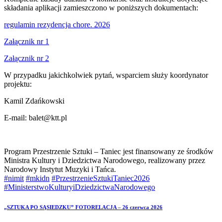
składania aplikacji zamieszczono w poniższych dokumentach:
regulamin rezydencja chore. 2026
Załącznik nr 1
Załącznik nr 2
W przypadku jakichkolwiek pytań, wsparciem służy koordynator
projektu:
Kamil Zdańkowski
E-mail: balet@ktt.pl
Program Przestrzenie Sztuki – Taniec jest finansowany ze środków
Ministra Kultury i Dziedzictwa Narodowego, realizowany przez
Narodowy Instytut Muzyki i Tańca.
#nimit
#mkidn
#PrzestrzenieSztukiTaniec2026
#MinisterstwoKulturyiDziedzictwaNarodowego
Nawigacja
prev
„SZTUKA PO SĄSIEDZKU” FOTORELACJA – 26 czerwca 2026
post