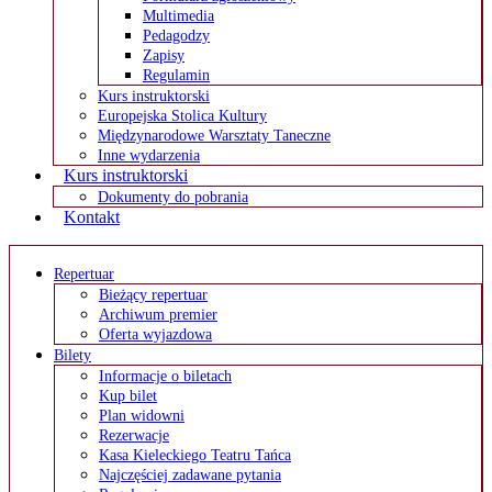
Multimedia
Pedagodzy
Zapisy
Regulamin
Kurs instruktorski
Europejska Stolica Kultury
Międzynarodowe Warsztaty Taneczne
Inne wydarzenia
Kurs instruktorski
Dokumenty do pobrania
Kontakt
Repertuar
Bieżący repertuar
Archiwum premier
Oferta wyjazdowa
Bilety
Informacje o biletach
Kup bilet
Plan widowni
Rezerwacje
Kasa Kieleckiego Teatru Tańca
Najczęściej zadawane pytania