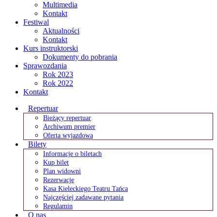
Multimedia
Kontakt
Festiwal
Aktualności
Kontakt
Kurs instruktorski
Dokumenty do pobrania
Sprawozdania
Rok 2023
Rok 2022
Kontakt
Repertuar
Bieżący repertuar
Archiwum premier
Oferta wyjazdowa
Bilety
Informacje o biletach
Kup bilet
Plan widowni
Rezerwacje
Kasa Kieleckiego Teatru Tańca
Najczęściej zadawane pytania
Regulamin
O nas