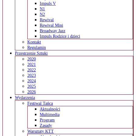
Impuls V
N1
N2
Rewival
Rewival Mini
Broadway Jazz
Impuls Rodzice i dzieci
Kontakt
Regulamin
Przestrzenie Sztuki
2020
2021
2022
2023
2024
2025
2026
Wydarzenia
Festiwal Tańca
Aktualności
Multimedia
Program
Zasady
Warsztaty KTT