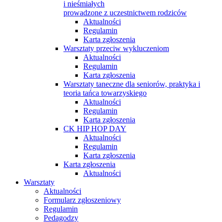
i nieśmiałych
prowadzone z uczestnictwem rodziców
Aktualności
Regulamin
Karta zgłoszenia
Warsztaty przeciw wykluczeniom
Aktualności
Regulamin
Karta zgłoszenia
Warsztaty taneczne dla seniorów, praktyka i
teoria tańca towarzyskiego
Aktualności
Regulamin
Karta zgłoszenia
CK HIP HOP DAY
Aktualności
Regulamin
Karta zgłoszenia
Karta zgłoszenia
Aktualności
Warsztaty
Aktualności
Formularz zgłoszeniowy
Regulamin
Pedagodzy