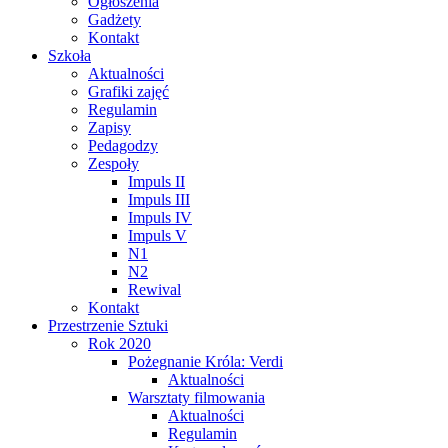
Ogłoszenia
Gadżety
Kontakt
Szkoła
Aktualności
Grafiki zajęć
Regulamin
Zapisy
Pedagodzy
Zespoły
Impuls II
Impuls III
Impuls IV
Impuls V
N1
N2
Rewival
Kontakt
Przestrzenie Sztuki
Rok 2020
Pożegnanie Króla: Verdi
Aktualności
Warsztaty filmowania
Aktualności
Regulamin