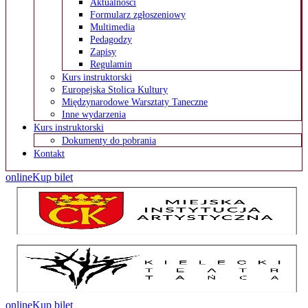
Aktualności
Formularz zgłoszeniowy
Multimedia
Pedagodzy
Zapisy
Regulamin
Kurs instruktorski
Europejska Stolica Kultury
Międzynarodowe Warsztaty Taneczne
Inne wydarzenia
Kurs instruktorski
Dokumenty do pobrania
Kontakt
online
Kup bilet
online
Kup bilet