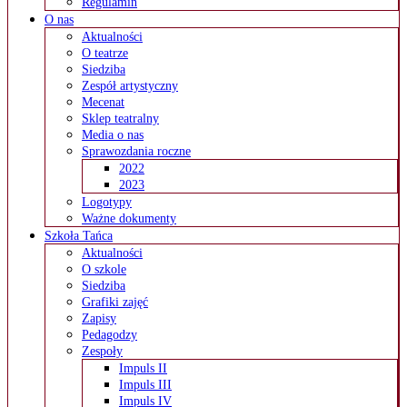
Regulamin
O nas
Aktualności
O teatrze
Siedziba
Zespół artystyczny
Mecenat
Sklep teatralny
Media o nas
Sprawozdania roczne
2022
2023
Logotypy
Ważne dokumenty
Szkoła Tańca
Aktualności
O szkole
Siedziba
Grafiki zajęć
Zapisy
Pedagodzy
Zespoły
Impuls II
Impuls III
Impuls IV