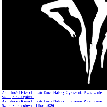
Aktualności
Kielecki Teatr Tańca
Nabory
Ogłoszenia
Przestrzenie
Sztuki
Strona główna
Aktualności
Kielecki Teatr Tańca
Nabory
Ogłoszenia
Przestrzenie
Sztuki
Strona główna
1 lipca 2026