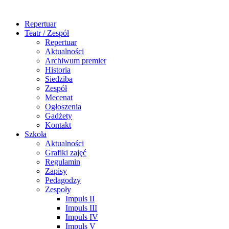
Repertuar
Teatr / Zespół
Repertuar
Aktualności
Archiwum premier
Historia
Siedziba
Zespół
Mecenat
Ogłoszenia
Gadżety
Kontakt
Szkoła
Aktualności
Grafiki zajęć
Regulamin
Zapisy
Pedagodzy
Zespoły
Impuls II
Impuls III
Impuls IV
Impuls V