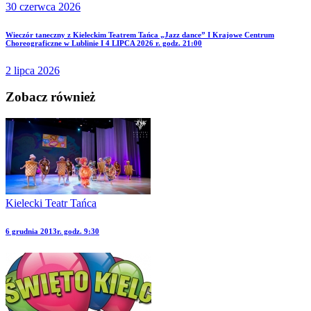
wpisu
30 czerwca 2026
next
Wieczór taneczny z Kieleckim Teatrem Tańca „Jazz dance” I Krajowe Centrum
Choreograficzne w Lublinie I 4 LIPCA 2026 r. godz. 21:00
post
2 lipca 2026
Zobacz również
Kielecki Teatr Tańca
6 grudnia 2013r. godz. 9:30