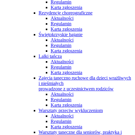
Regulamin
Karta zgłoszenia
Rezydencje choreograficzne
Aktualności
Regulamin
Karta zgłoszenia
Świętokrzyskie bajanie
Aktualności
Regulamin
Karta zgłoszenia
Lalki tańczą
Aktualności
Regulamin
Karta zgłoszenia
Zajęcia taneczno ruchowe dla dzieci wrażliwych
i nieśmiałych
prowadzone z uczestnictwem rodziców
Aktualności
Regulamin
Karta zgłoszenia
Warsztaty przeciw wykluczeniom
Aktualności
Regulamin
Karta zgłoszenia
Warsztaty taneczne dla seniorów, praktyka i