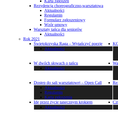
Karta zgłoszeń
Rezydencja choreograficzno-warsztatowa
Aktualności
Regulamin
Formularz zgłoszeniowy
Wzór umowy
Warsztaty tańca dla seniorów
Aktualności
Rok 2021
Świętokrzyska Raga – Wytańczyć poezję
K
Aktualności
W dwóch słowach o tańcu
Wa
Aktualności
Dostęp do sali warsztatowej – Open Call
Re
Aktualności
Regulamin
Karta zgłoszenia
Idę przez życie tanecznym krokiem
Cz
Aktualności