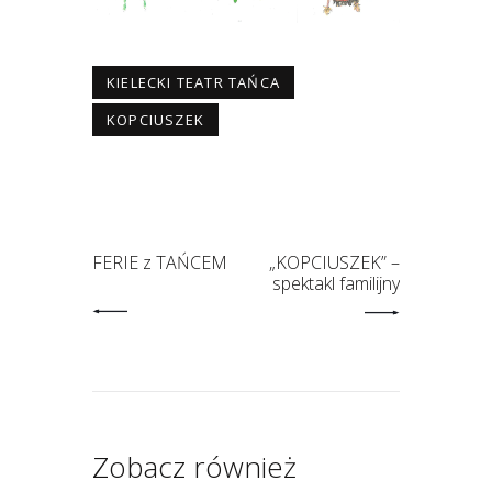
KIELECKI TEATR TAŃCA
KOPCIUSZEK
FERIE z TAŃCEM
„KOPCIUSZEK” –
spektakl familijny
Zobacz również