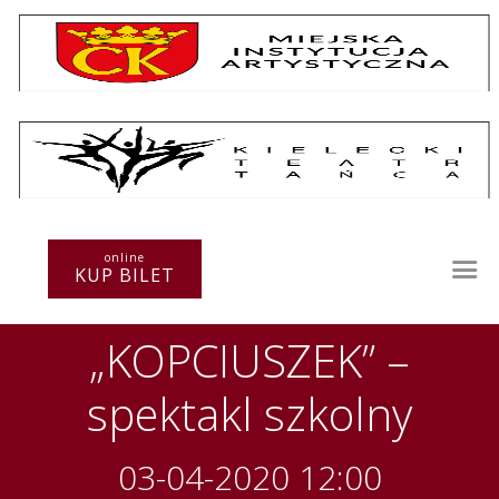
Repertuar
Teatr / Zespół
Szkoła
Przestrzenie Sztuki
online
KUP BILET
Warsztaty
Festiwal
„KOPCIUSZEK” –
Kurs instruktorski
Sprawozdania
spektakl szkolny
Kontakt
03-04-2020 12:00