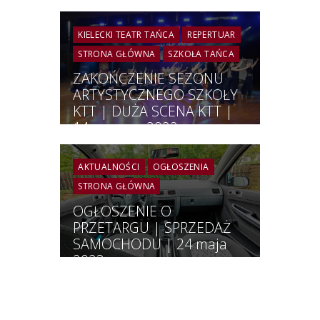
KIELECKI TEATR TAŃCA
REPERTUAR
STRONA GŁÓWNA
SZKOŁA TAŃCA
ZAKOŃCZENIE SEZONU
ARTYSTYCZNEGO SZKOŁY
KTT | DUŻA SCENA KTT |
14 czerwca 2022 r.
godz.18.00
AKTUALNOŚCI
OGŁOSZENIA
STRONA GŁÓWNA
OGŁOSZENIE O
PRZETARGU | SPRZEDAŻ
SAMOCHODU | 24 maja
2023 r.