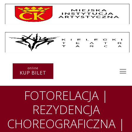
Repertuar
Teatr / Zespół
Szkoła
Przestrzenie Sztuki
online
KUP BILET
Warsztaty
Festiwal
FOTORELACJA |
Kurs instruktorski
Sprawozdania
REZYDENCJA
Kontakt
CHOREOGRAFICZNA |