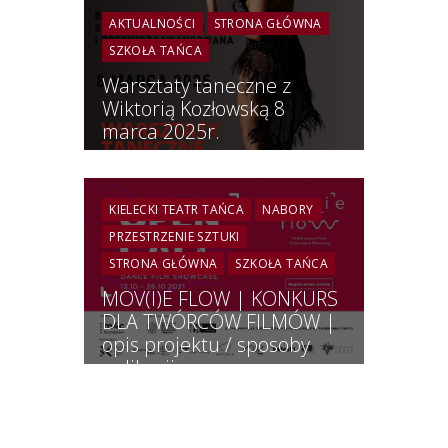
AKTUALNOŚCI
STRONA GŁÓWNA
SZKOŁA TAŃCA
Warsztaty taneczne z
Wiktorią Kozłowską 8
marca 2025r.
KIELECKI TEATR TAŃCA
NABORY
PRZESTRZENIE SZTUKI
STRONA GŁÓWNA
SZKOŁA TAŃCA
MOV(I)E FLOW | KONKURS
DLA TWÓRCÓW FILMÓW |
opis projektu / sposoby
aplikacji