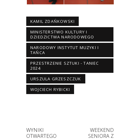
KAMIL ZDAŃKOWSKI
MINISTERSTWO KULTURY I
DZIEDZICTWA NARODOWEGO
NARODOWY INSTYTUT MUZYKI I
TAŃCA
PRZESTRZENIE SZTUKI - TANIEC
2024
URSZULA GRZESZCZUK
WOJCIECH RYBICKI
WYNIKI
WEEKEND
OTWARTEGO
SENIORA Z