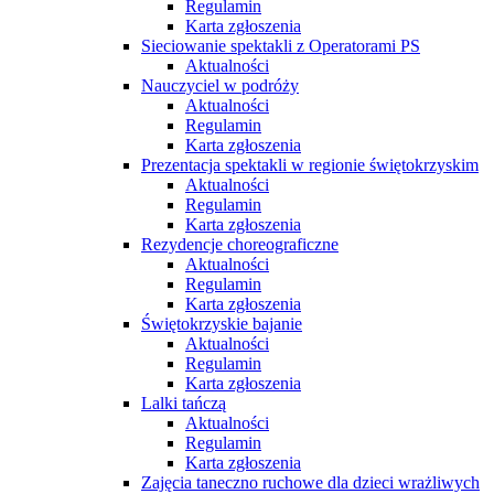
Regulamin
Karta zgłoszenia
Sieciowanie spektakli z Operatorami PS
Aktualności
Nauczyciel w podróży
Aktualności
Regulamin
Karta zgłoszenia
Prezentacja spektakli w regionie świętokrzyskim
Aktualności
Regulamin
Karta zgłoszenia
Rezydencje choreograficzne
Aktualności
Regulamin
Karta zgłoszenia
Świętokrzyskie bajanie
Aktualności
Regulamin
Karta zgłoszenia
Lalki tańczą
Aktualności
Regulamin
Karta zgłoszenia
Zajęcia taneczno ruchowe dla dzieci wrażliwych