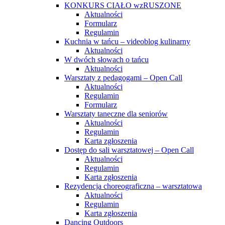
KONKURS CIAŁO wzRUSZONE
Aktualności
Formularz
Regulamin
Kuchnia w tańcu – videoblog kulinarny
Aktualności
W dwóch słowach o tańcu
Aktualności
Warsztaty z pedagogami – Open Call
Aktualności
Regulamin
Formularz
Warsztaty taneczne dla seniorów
Aktualności
Regulamin
Karta zgłoszenia
Dostęp do sali warsztatowej – Open Call
Aktualności
Regulamin
Karta zgłoszenia
Rezydencja choreograficzna – warsztatowa
Aktualności
Regulamin
Karta zgłoszenia
Dancing Outdoors