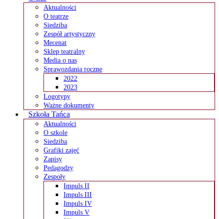
Aktualności
O teatrze
Siedziba
Zespół artystyczny
Mecenat
Sklep teatralny
Media o nas
Sprawozdania roczne
2022
2023
Logotypy
Ważne dokumenty
Szkoła Tańca
Aktualności
O szkole
Siedziba
Grafiki zajęć
Zapisy
Pedagodzy
Zespoły
Impuls II
Impuls III
Impuls IV
Impuls V