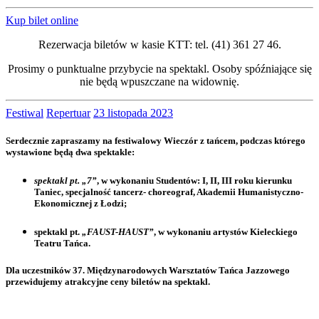
Kup bilet online
Rezerwacja biletów w kasie KTT: tel. (41) 361 27 46.
Prosimy o punktualne przybycie na spektakl. Osoby spóźniające się
nie będą wpuszczane na widownię.
Festiwal
Repertuar
23 listopada 2023
Serdecznie zapraszamy na festiwalowy Wieczór z tańcem, podczas którego
wystawione będą dwa spektakle:
spektakl pt.
„7”
, w wykonaniu Studentów: I, II, III roku kierunku
Taniec, specjalność tancerz- choreograf, Akademii Humanistyczno-
Ekonomicznej z Łodzi;
spektakl pt.
„FAUST-HAUST”
, w wykonaniu artystów Kieleckiego
Teatru Tańca.
Dla uczestników 37. Międzynarodowych Warsztatów Tańca Jazzowego
przewidujemy atrakcyjne ceny biletów na spektakl.