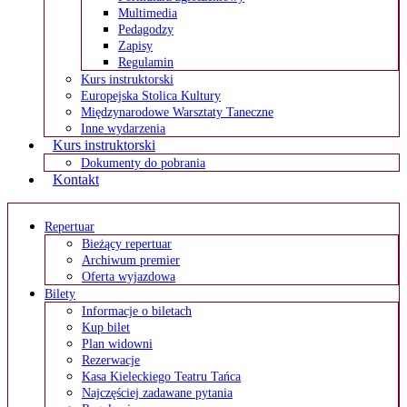
Multimedia
Pedagodzy
Zapisy
Regulamin
Kurs instruktorski
Europejska Stolica Kultury
Międzynarodowe Warsztaty Taneczne
Inne wydarzenia
Kurs instruktorski
Dokumenty do pobrania
Kontakt
Repertuar
Bieżący repertuar
Archiwum premier
Oferta wyjazdowa
Bilety
Informacje o biletach
Kup bilet
Plan widowni
Rezerwacje
Kasa Kieleckiego Teatru Tańca
Najczęściej zadawane pytania