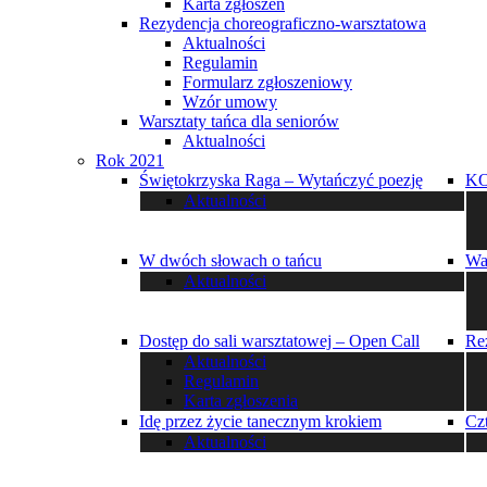
Karta zgłoszeń
Rezydencja choreograficzno-warsztatowa
Aktualności
Regulamin
Formularz zgłoszeniowy
Wzór umowy
Warsztaty tańca dla seniorów
Aktualności
Rok 2021
Świętokrzyska Raga – Wytańczyć poezję
K
Aktualności
W dwóch słowach o tańcu
Wa
Aktualności
Dostęp do sali warsztatowej – Open Call
Re
Aktualności
Regulamin
Karta zgłoszenia
Idę przez życie tanecznym krokiem
Cz
Aktualności