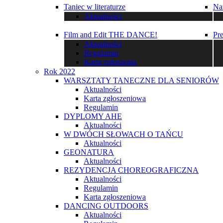
Taniec w literaturze
Na
Aktualności
Film and Edit THE DANCE!
Pr
Aktualności
Regulamin
Karta zgłoszenia
Rok 2022
WARSZTATY TANECZNE DLA SENIORÓW
Aktualności
Karta zgłoszeniowa
Regulamin
DYPLOMY AHE
Aktualności
W DWÓCH SŁOWACH O TAŃCU
Aktualności
GEONATURA
Aktualności
REZYDENCJA CHOREOGRAFICZNA
Aktualności
Regulamin
Karta zgłoszeniowa
DANCING OUTDOORS
Aktualności