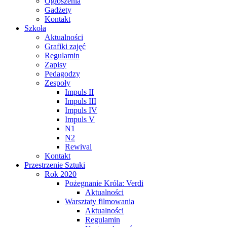
Ogłoszenia
Gadżety
Kontakt
Szkoła
Aktualności
Grafiki zajęć
Regulamin
Zapisy
Pedagodzy
Zespoły
Impuls II
Impuls III
Impuls IV
Impuls V
N1
N2
Rewival
Kontakt
Przestrzenie Sztuki
Rok 2020
Pożegnanie Króla: Verdi
Aktualności
Warsztaty filmowania
Aktualności
Regulamin