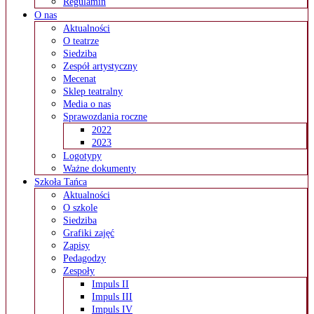
Regulamin
O nas
Aktualności
O teatrze
Siedziba
Zespół artystyczny
Mecenat
Sklep teatralny
Media o nas
Sprawozdania roczne
2022
2023
Logotypy
Ważne dokumenty
Szkoła Tańca
Aktualności
O szkole
Siedziba
Grafiki zajęć
Zapisy
Pedagodzy
Zespoły
Impuls II
Impuls III
Impuls IV