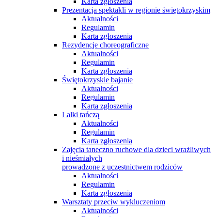
Karta zgłoszenia
Prezentacja spektakli w regionie świętokrzyskim
Aktualności
Regulamin
Karta zgłoszenia
Rezydencje choreograficzne
Aktualności
Regulamin
Karta zgłoszenia
Świętokrzyskie bajanie
Aktualności
Regulamin
Karta zgłoszenia
Lalki tańczą
Aktualności
Regulamin
Karta zgłoszenia
Zajęcia taneczno ruchowe dla dzieci wrażliwych
i nieśmiałych
prowadzone z uczestnictwem rodziców
Aktualności
Regulamin
Karta zgłoszenia
Warsztaty przeciw wykluczeniom
Aktualności