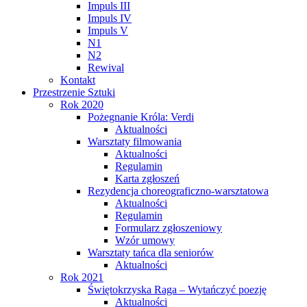
Impuls III
Impuls IV
Impuls V
N1
N2
Rewival
Kontakt
Przestrzenie Sztuki
Rok 2020
Pożegnanie Króla: Verdi
Aktualności
Warsztaty filmowania
Aktualności
Regulamin
Karta zgłoszeń
Rezydencja choreograficzno-warsztatowa
Aktualności
Regulamin
Formularz zgłoszeniowy
Wzór umowy
Warsztaty tańca dla seniorów
Aktualności
Rok 2021
Świętokrzyska Raga – Wytańczyć poezję
Aktualności