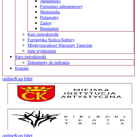
Aktualności
Formularz zgłoszeniowy
Multimedia
Pedagodzy
Zapisy
Regulamin
Kurs instruktorski
Europejska Stolica Kultury
Międzynarodowe Warsztaty Taneczne
Inne wydarzenia
Kurs instruktorski
Dokumenty do pobrania
Kontakt
online
Kup bilet
online
Kup bilet