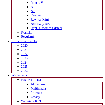
Impuls V
N1
N2
Rewival
Rewival Mini
Broadway Jazz
Impuls Rodzice i dzieci
Kontakt
Regulamin
Przestrzenie Sztuki
2020
2021
2022
2023
2024
2025
2026
Wydarzenia
Festiwal Tańca
Aktualności
Multimedia
Program
Zasady
Warsztaty KTT