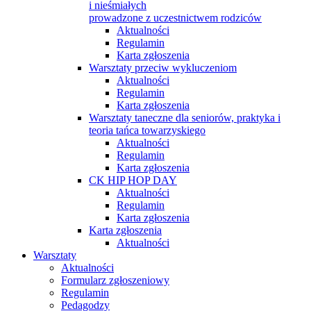
i nieśmiałych
prowadzone z uczestnictwem rodziców
Aktualności
Regulamin
Karta zgłoszenia
Warsztaty przeciw wykluczeniom
Aktualności
Regulamin
Karta zgłoszenia
Warsztaty taneczne dla seniorów, praktyka i
teoria tańca towarzyskiego
Aktualności
Regulamin
Karta zgłoszenia
CK HIP HOP DAY
Aktualności
Regulamin
Karta zgłoszenia
Karta zgłoszenia
Aktualności
Warsztaty
Aktualności
Formularz zgłoszeniowy
Regulamin
Pedagodzy