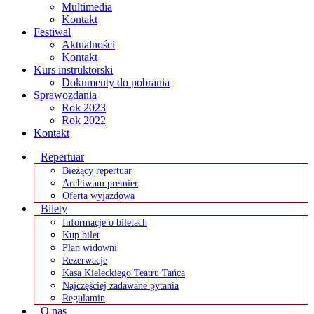
Multimedia
Kontakt
Festiwal
Aktualności
Kontakt
Kurs instruktorski
Dokumenty do pobrania
Sprawozdania
Rok 2023
Rok 2022
Kontakt
Repertuar
Bieżący repertuar
Archiwum premier
Oferta wyjazdowa
Bilety
Informacje o biletach
Kup bilet
Plan widowni
Rezerwacje
Kasa Kieleckiego Teatru Tańca
Najczęściej zadawane pytania
Regulamin
O nas