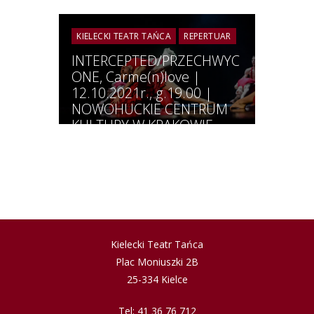
PRZESTRZENIE SZTUKI –
TANIEC 2026 | DUŻA
SCENA KTT | 24 KWIETNIA
KIELECKI TEATR TAŃCA
REPERTUAR
2026 GODZ. 19:00
INTERCEPTED/PRZECHWYC
ONE, Carme(n)love |
12.10.2021r., g.19.00 |
NOWOHUCKIE CENTRUM
KULTURY W KRAKOWIE
Kielecki Teatr Tańca
Plac Moniuszki 2B
25-334 Kielce
Tel: 41 36 76 712