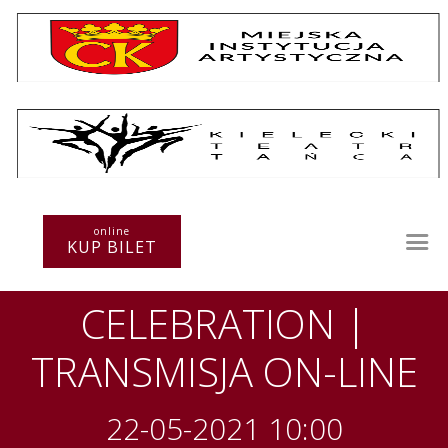
Repertuar
Teatr / Zespół
Szkoła
Przestrzenie Sztuki
online
KUP BILET
Warsztaty
Festiwal
CELEBRATION |
Kurs instruktorski
Sprawozdania
TRANSMISJA ON-LINE
Kontakt
22-05-2021 10:00