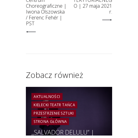
Choreograficzne |
O | 27 maja 2021
Iwona Olszowska
r.
/ Ferenc Fehér |
PST
Zobacz również
AKTUALNOŚCI
KIELECKI TEATR TAŃCA
PRZESTRZENIE SZTUKI
STRONA GŁÓWNA
,,SALVADOR DELULU” |