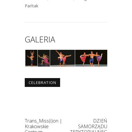
Pańtak
GALERIA
CELEBRATION
Trans_Miss(i)on |
DZIEŃ
Krakowskie
SAMORZĄDU
Centrum
TERYTORIALNEG