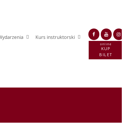
Wydarzenia
Kurs instruktorski
online
KUP
BILET