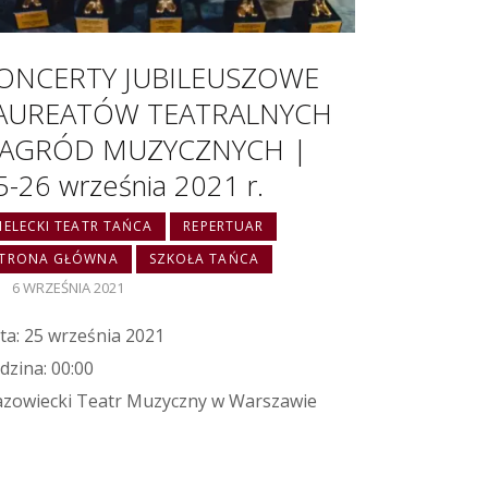
ONCERTY JUBILEUSZOWE
AUREATÓW TEATRALNYCH
AGRÓD MUZYCZNYCH |
5-26 września 2021 r.
IELECKI TEATR TAŃCA
REPERTUAR
STRONA GŁÓWNA
SZKOŁA TAŃCA
6 WRZEŚNIA 2021
ta: 25 września 2021
dzina: 00:00
zowiecki Teatr Muzyczny w Warszawie