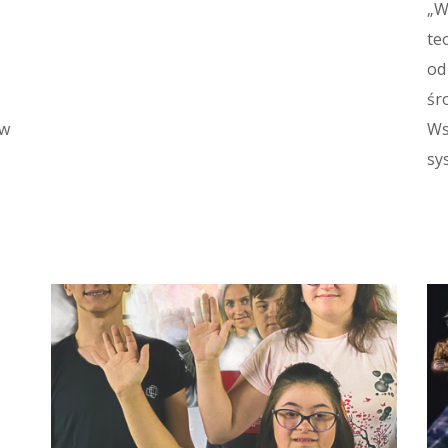
„W
te
od
śr
ów
Ws
sy