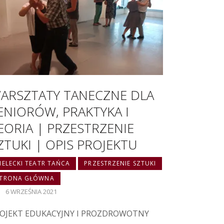
ARSZTATY TANECZNE DLA
ENIORÓW, PRAKTYKA I
EORIA | PRZESTRZENIE
ZTUKI | OPIS PROJEKTU
IELECKI TEATR TAŃCA
PRZESTRZENIE SZTUKI
STRONA GŁÓWNA
6 WRZEŚNIA 2021
OJEKT EDUKACYJNY I PROZDROWOTNY