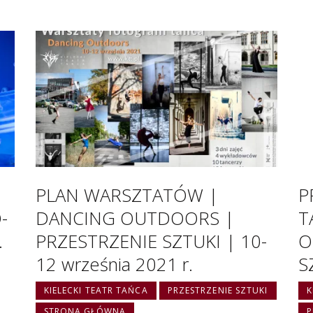
PLAN WARSZTATÓW |
P
-
DANCING OUTDOORS |
T
.
PRZESTRZENIE SZTUKI | 10-
O
12 września 2021 r.
S
KIELECKI TEATR TAŃCA
PRZESTRZENIE SZTUKI
K
STRONA GŁÓWNA
P