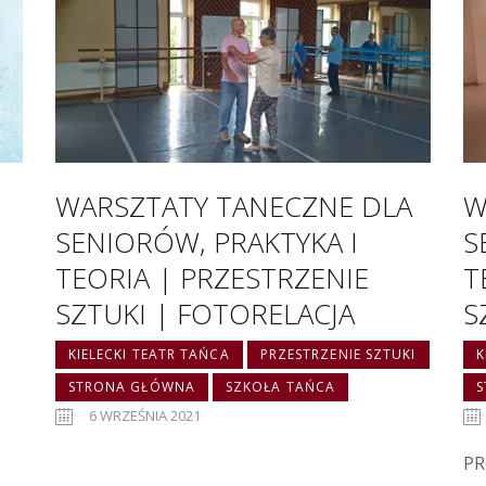
WARSZTATY TANECZNE DLA
W
SENIORÓW, PRAKTYKA I
S
TEORIA | PRZESTRZENIE
T
SZTUKI | FOTORELACJA
S
KIELECKI TEATR TAŃCA
PRZESTRZENIE SZTUKI
K
STRONA GŁÓWNA
SZKOŁA TAŃCA
6 WRZEŚNIA 2021
PR