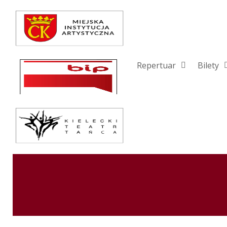
Repertuar
Teatr / Zespół
Szkoła
Repertuar
Bilety
Przestrzenie Sztuki
Warsztaty
Festiwal
Kurs instruktorski
Sprawozdania
Kontakt