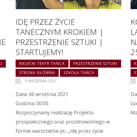
IDĘ PRZEZ ŻYCIE
K
TANECZNYM KROKIEM |
L
IE
PRZESTRZENIE SZTUKI |
N
STARTUJEMY!
2
I
KIELECKI TEATR TAŃCA
PRZESTRZENIE SZTUKI
K
STRONA GŁÓWNA
SZKOŁA TAŃCA
6 WRZEŚNIA 2021
Data: 06 września 2021
Da
Godzina: 00:00
Go
Rozpoczynamy realizację Projektu
Ma
prospołecznego oraz prozdrowotnego w
formie warsztatów pt.: „Idę przez życie