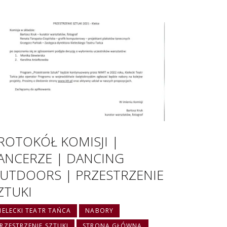
ROTOKÓŁ KOMISJI |
ANCERZE | DANCING
UTDOORS | PRZESTRZENIE
ZTUKI
IELECKI TEATR TAŃCA
NABORY
RZESTRZENIE SZTUKI
STRONA GŁÓWNA