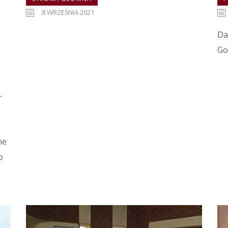
8 WRZEŚNIA 2021
Da
Go
-
ne
o