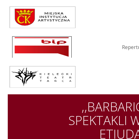
Repertuar
Teatr / Zespół
Szkoła
Repert
Przestrzenie Sztuki
Warsztaty
Festiwal
Kurs instruktorski
,,BARBARI
Sprawozdania
SPEKTAKLI 
ETIUD
Kontakt