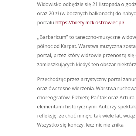
Widowisko odbędzie się 21 listopada o godzin
oraz 20 zł (w bocznych balkonach) do naby
portalu
https://bilety.mck.ostrowiec.pl/
,,Barbaricum” to taneczno-muzyczne widow
północ od Karpat. Warstwa muzyczna został
portal, przez który widzowie przenoszą się 
zamieszkujących kiedyś ten obszar niektór
Przechodząc przez artystyczny portal zanur
oraz ówczesne wierzenia. Warstwa ruchowa 
choreografów: Elżbietę Pańtak oraz Artura 
elementami historycznymi. Autorzy spektakl
refleksję, że choć minęło tak wiele lat, wc
Wszystko się kończy, lecz nic nie znika.