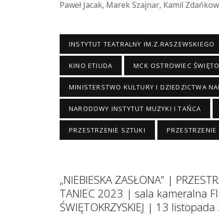
Paweł Jacak, Marek Szajnar, Kamil Zdańkows
INSTYTUT TEATRALNY IM.Z.RASZEWSKIEGO
KINO ETIUDA
MCK OSTROWIEC ŚWIĘTO
MINISTERSTWO KULTURY I DZIEDZICTWA 
NARODOWY INSTYTUT MUZYKI I TAŃCA
PRZESTRZENIE SZTUKI
PRZESTRZENIE 
„NIEBIESKA ZASŁONA” | PRZESTR
TANIEC 2023 | sala kameralna 
ŚWIĘTOKRZYSKIEJ | 13 listopada 