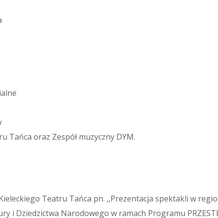
a
ialne
w
atru Tańca oraz Zespół muzyczny DYM.
Kieleckiego Teatru Tańca pn. ,,Prezentacja spektakli w reg
tury i Dziedzictwa Narodowego w ramach Programu PRZEST