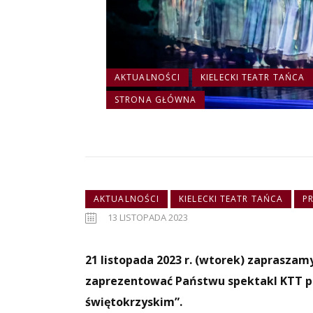
AKTUALNOŚCI
KIELECKI TEATR TAŃCA
STRONA GŁÓWNA
AKTUALNOŚCI
KIELECKI TEATR TAŃCA
P
13 LISTOPADA 2023
21 listopada 2023 r. (wtorek) zaprasza
zaprezentować Państwu spektakl KTT pt.
świętokrzyskim”.