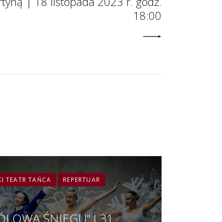
tyną | 18 listopada 2023 r. godz.
18:00
KI TEATR TAŃCA
REPERTUAR
KRÓLOWA ŚNIEGU” I 31