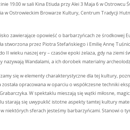
ie 19.00 w sali Kina Etiuda przy Alei 3 Maja 6 w Ostrowcu Świ
cia w Ostrowieckim Browarze Kultury, Centrum Tradycji Hutn
isko zawierające opowieść o barbarzyńcach ze środkowej E
a stworzona przez Piotra Stefańskiego i Emilię Annę Tuśni
do II wieku naszej ery – czasów epoki żelaza, gdy na ziemi ś
zy nazywają Wandalami, a ich dorobek materialny archeolodz
zamy się w elementy charakterystyczne dla tej kultury, po
została opracowana w oparciu o współczesne techniki eksp
Grabarczyka. W spektaklu mieszają się wątki miłosne, magic
u starają się uwypuklić istotne aspekty tamtej kultury mate
iąż w niektórych sferach jesteśmy barbarzyńcami. Stanowi o t