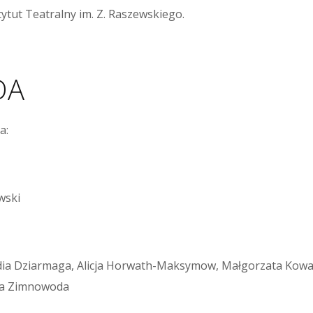
ytut Teatralny im. Z. Raszewskiego.
DA
a:
owski
dia Dziarmaga, Alicja Horwath-Maksymow, Małgorzata Kowal
ila Zimnowoda