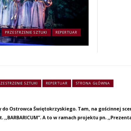
PRZESTRZENIE SZTUKI
REPERTUAR
RZESTRZENIE SZTUKI
REPERTUAR
STRONA GŁÓWNA
my do Ostrowca Świętokrzyskiego. Tam, na gościnnej sc
 ,,BARBARICUM”. A to w ramach projektu pn. ,,Prezenta