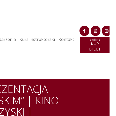
arzenia
Kurs instruktorski
Kontakt
online
KUP
BILET
REZENTACJA
KIM” | KINO
YSKI |