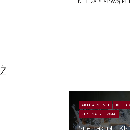
KTT za stalową kur
ż
AKTUALNOŚCI
KIELEC
STRONA GŁÓWNA
Spektakl pt. „