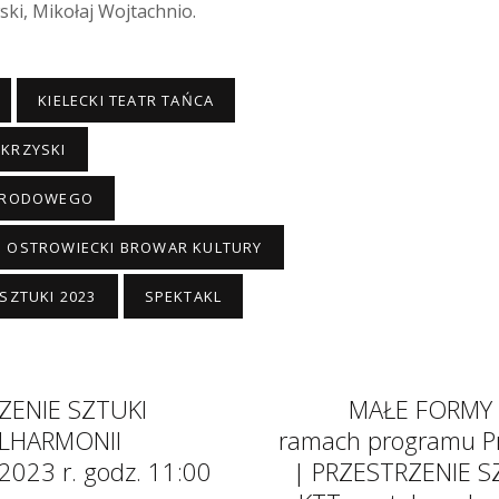
ki, Mikołaj Wojtachnio.
KIELECKI TEATR TAŃCA
KRZYSKI
NARODOWEGO
OSTROWIECKI BROWAR KULTURY
SZTUKI 2023
SPEKTAKL
ZENIE SZTUKI
MAŁE FORMY 
FILHARMONII
ramach programu Prz
2023 r. godz. 11:00
| PRZESTRZENIE S