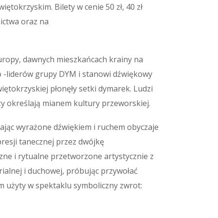
ętokrzyskim. Bilety w cenie 50 zł, 40 zł
ictwa oraz na
uropy, dawnych mieszkańcach krainy na
o -liderów grupy DYM i stanowi dźwiękowy
więtokrzyskiej płonęły setki dymarek. Ludzi
y określają mianem kultury przeworskiej.
znając wyrażone dźwiękiem i ruchem obyczaje
resji tanecznej przez dwójkę
zne i rytualne przetworzone artystycznie z
rialnej i duchowej, próbując przywołać
ym użyty w spektaklu symboliczny zwrot: