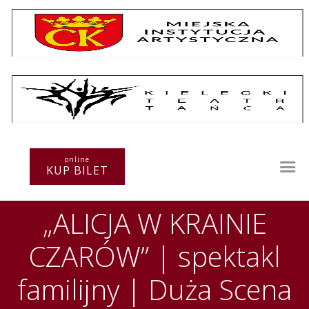
Repertuar
Teatr / Zespół
online
Szkoła
KUP BILET
Przestrzenie Sztuki
Warsztaty
„ALICJA W KRAINIE
Festiwal
Kurs instruktorski
CZARÓW” | spektakl
Sprawozdania
Kontakt
familijny | Duża Scena