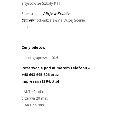
artystów ze Szkoły KTT.
Spektakl pt.
„
Alicja w Krainie
Czarów
”
odbędzie się na Dużej Scenie
KTT.
Ceny biletów:
¨ bilet grupowy – 40zł
Rezerwacje pod numerem telefonu –
+48 693 695 826 oraz
impresariat3@ktt.pl
I AKT 45 min
przerwa 20 min.
II AKT 55 min.