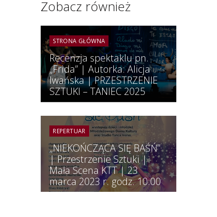
Zobacz również
STRONA GŁÓWNA
Recenzja spektaklu pn.
„Frida” | Autorka: Alicja
Iwańska | PRZESTRZENIE
SZTUKI – TANIEC 2025
REPERTUAR
„NIEKOŃCZĄCA SIĘ BAŚŃ”
| Przestrzenie Sztuki |
Mała Scena KTT | 23
marca 2023 r. godz. 10:00