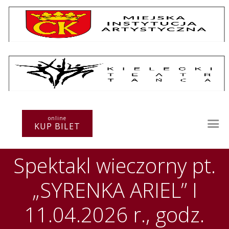
Repertuar
Teatr / Zespół
online
Szkoła
KUP BILET
Przestrzenie Sztuki
Warsztaty
Spektakl wieczorny pt.
Festiwal
Kurs instruktorski
„SYRENKA ARIEL” I
Sprawozdania
Kontakt
11.04.2026 r., godz.