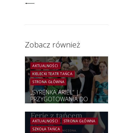
Zobacz również
AKTUALNOŚCI
KIELECKI TEATR TAŃCA
STRONA GŁÓWNA
„SYRENKA ARIEL” |
PRZYGOTOWANIA DO
PREMIERY | PRZYMIARKI
KOSTIUMÓW |
FOTORELACJA
AKTUALNOŚCI
STRONA GŁÓWNA
SZKOŁA TAŃCA