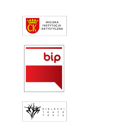
Repertuar
Teatr / Zespół
Szkoła
Przestrzenie Sztuki
Warsztaty
Festiwal
Kurs instruktorski
Sprawozdania