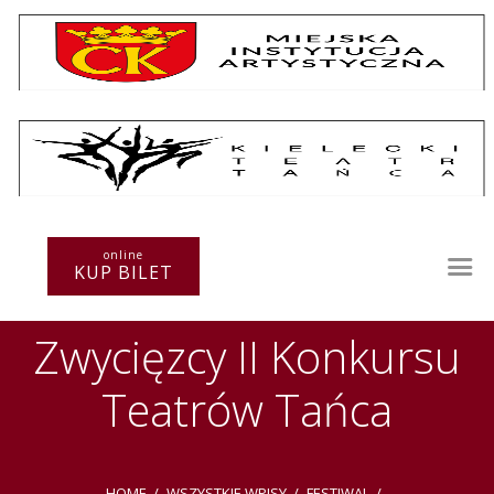
Repertuar
Teatr / Zespół
online
Szkoła
KUP BILET
Przestrzenie Sztuki
Warsztaty
Zwycięzcy II Konkursu
Festiwal
Kurs instruktorski
Teatrów Tańca
Sprawozdania
Kontakt
HOME
WSZYSTKIE WPISY
FESTIWAL