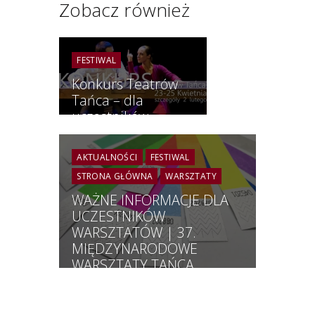
Zobacz również
FESTIWAL
Konkurs Teatrów
Tańca – dla
uczestników
AKTUALNOŚCI
FESTIWAL
STRONA GŁÓWNA
WARSZTATY
WAŻNE INFORMACJE DLA
UCZESTNIKÓW
WARSZTATÓW | 37.
MIĘDZYNARODOWE
WARSZTATY TAŃCA
JAZZOWEGO