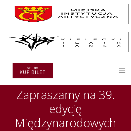
Repertuar
Teatr / Zespół
online
Szkoła
KUP BILET
Przestrzenie Sztuki
Warsztaty
Zapraszamy na 39.
Festiwal
Kurs instruktorski
edycję
Sprawozdania
Kontakt
Międzynarodowych