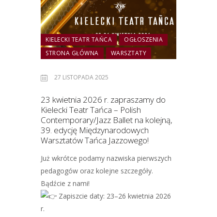
KIELECKI TEATR TAŃCA
OGŁOSZENIA
STRONA GŁÓWNA
WARSZTATY
27 LISTOPADA 2025
23 kwietnia 2026 r. zapraszamy do
Kielecki Teatr Tańca – Polish
Contemporary/Jazz Ballet
na kolejną,
39. edycję Międzynarodowych
Warsztatów Tańca Jazzowego!
Już wkrótce podamy nazwiska pierwszych
pedagogów oraz kolejne szczegóły.
Bądźcie z nami!
Zapiszcie daty: 23–26 kwietnia 2026
r.