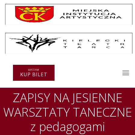
Repertuar
Teatr / Zespół
online
Szkoła
KUP BILET
Przestrzenie Sztuki
Warsztaty
ZAPISY NA JESIENNE
Festiwal
Kurs instruktorski
WARSZTATY TANECZNE
Sprawozdania
Kontakt
z pedagogami