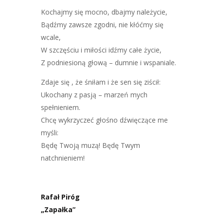
Kochajmy się mocno, dbajmy należycie,
Bądźmy zawsze zgodni, nie kłóćmy się
wcale,
W szczęściu i miłości idźmy całe życie,
Z podniesioną głową – dumnie i wspaniale.
Zdaje się , że śniłam i że sen się ziścił:
Ukochany z pasją – marzeń mych
spełnieniem.
Chcę wykrzyczeć głośno dźwięczące me
myśli:
Będę Twoją muzą! Będę Twym
natchnieniem!
Rafał Piróg
„Zapałka”