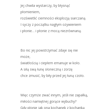
Jej chwila wystarczy, by błysnąć
płomieniem,
rozświetlić ciemności eksplozją siarczaną.
I syczy z początku nagłym ożywieniem
i płonie… i płonie z mocą niezrównaną.
Bo nic jej powstrzymać zdaje się nie
może,
światłością i ciepłem emanuje w koło.
A siłą swą łunę słoneczną i zorzę
chce zmusić, by biły przed jej łuną czoło.
Więc czymże zwać innym, jeśli nie zapałką,
miłości namiętnej gorące wybuchy?
Gdy płonie jak ona kochanek z kochanką