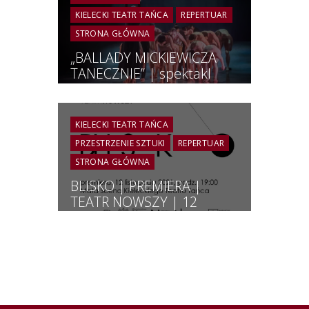
KIELECKI TEATR TAŃCA
REPERTUAR
STRONA GŁÓWNA
„BALLADY MICKIEWICZA
TANECZNIE” | spektakl
szkolny | Duża Scena KTT
| 18 stycznia 2023 r. godz.
10:00
KIELECKI TEATR TAŃCA
PRZESTRZENIE SZTUKI
REPERTUAR
STRONA GŁÓWNA
BLISKO | PREMIERA |
TEATR NOWSZY | 12
Listopada 2021r. , g. 19.00
| MAŁA SCENA
KIELECKIEGO TEATRU
TAŃCA