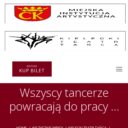
Repertuar
Teatr / Zespół
Szkoła
Przestrzenie Sztuki
online
KUP BILET
Warsztaty
Festiwal
Wszyscy tancerze
Kurs instruktorski
Sprawozdania
powracają do pracy …
Kontakt
HOME
WSZYSTKIE WPISY
KIELECKI TEATR TAŃCA