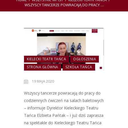
WSZYSCY TANCERZE POWRACAJĄ DO PRACY …
KIELECKI TEATR TAŃCA
OGŁOSZENIA
STRONA GŁÓWNA
SZKOŁA TAŃCA
19 MAJA 2020
Wszyscy tancerze powracają do pracy do
codziennych ćwiczeń na salach baletowych
– informuje Dyrektor Kieleckiego Teatru
Tańca Elżbieta Pańtak – i już dziś zaprasza
na spektakle do Kieleckiego Teatru Tańca