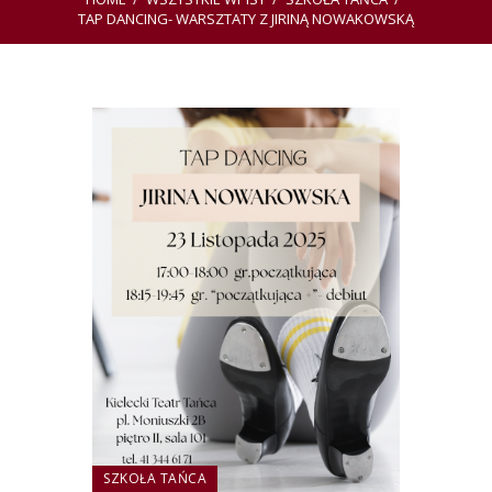
TAP DANCING- WARSZTATY Z JIRINĄ NOWAKOWSKĄ
SZKOŁA TAŃCA