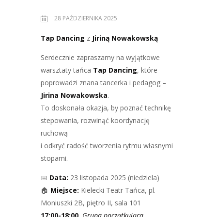
28 PAŹDZIERNIKA 2025
Tap Dancing
z
Jiriną Nowakowską
Serdecznie zapraszamy na wyjątkowe
warsztaty tańca
Tap Dancing
, które
poprowadzi znana tancerka i pedagog –
Jirina Nowakowska
.
To doskonała okazja, by poznać technikę
stepowania, rozwinąć koordynację
ruchową
i odkryć radość tworzenia rytmu własnymi
stopami.
📅
Data:
23 listopada 2025 (niedziela)
🏠
Miejsce:
Kielecki Teatr Tańca, pl.
Moniuszki 2B, piętro II, sala 101
17:00-18:00
Grupa początkująca