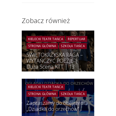
Zobacz również
KIELECKI TEATR TAŃCA
REPERTUAR
STRONA GŁÓWNA
SZKOŁA TAŃCA
ŚWIĘTOKRZYSKA RAGA –
WYTAŃCZYĆ POEZJĘ |
Duża Scena KTT | 13
marca 2022 r. godz. 17:00
KIELECKI TEATR TAŃCA
STRONA GŁÓWNA
SZKOŁA TAŃCA
Zapraszamy do obejrzenia
„Dziadka do orzechów”