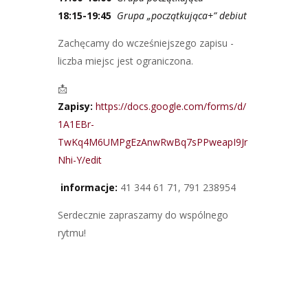
18:15-19:45
Grupa „początkująca+” debiut
Zachęcamy do wcześniejszego zapisu -
liczba miejsc jest ograniczona.
📩
Zapisy:
https://docs.google.com/forms/d/
1A1EBr-
TwKq4M6UMPgEzAnwRwBq7sPPweapI9Jr
Nhi-Y/edit
informacje:
41 344 61 71, 791 238954
Serdecznie zapraszamy do wspólnego
rytmu!