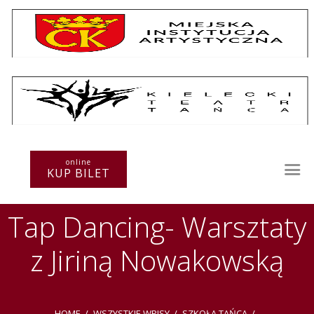
Repertuar
Teatr / Zespół
online
Szkoła
KUP BILET
Przestrzenie Sztuki
Warsztaty
Tap Dancing- Warsztaty
Festiwal
Kurs instruktorski
z Jiriną Nowakowską
Sprawozdania
Kontakt
HOME
WSZYSTKIE WPISY
SZKOŁA TAŃCA