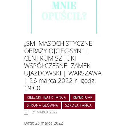
„SM. MASOCHISTYCZNE
OBRAZY OJCIEC-SYN” |
CENTRUM SZTUKI
WSPÓŁCZESNEJ ZAMEK
UJAZDOWSKI | WARSZAWA
| 26 marca 2022 r. godz.
19:00
KIELECKI TEATR TAŃCA
REPERTUAR
STRONA GŁÓWNA
SZKOŁA TAŃCA
21 MARCA 2022
Data: 26 marca 2022