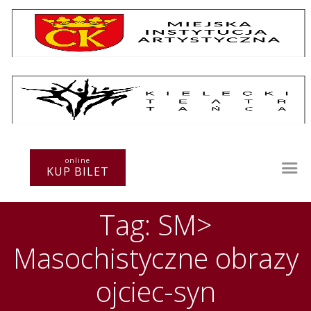
Repertuar
Teatr / Zespół
Szkoła
Przestrzenie Sztuki
online
KUP BILET
Warsztaty
Festiwal
Tag: SM>
Kurs instruktorski
Sprawozdania
Masochistyczne obrazy
Kontakt
ojciec-syn