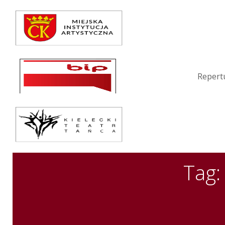
Repertuar
Teatr / Zespół
Szkoła
Repert
Przestrzenie Sztuki
Warsztaty
Festiwal
Kurs instruktorski
Tag:
Sprawozdania
Kontakt