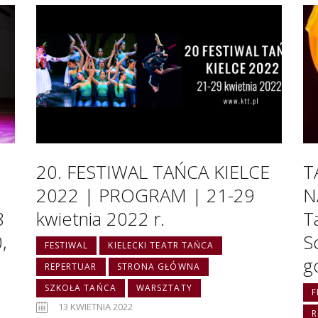
20. FESTIWAL TAŃCA KIELCE
T
2022 | PROGRAM | 21-29
N
8
kwietnia 2022 r.
T
,
S
FESTIWAL
KIELECKI TEATR TAŃCA
g
REPERTUAR
STRONA GŁÓWNA
SZKOŁA TAŃCA
WARSZTATY
F
13 KWIETNIA 2022
R