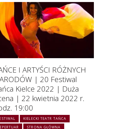
AŃCE I ARTYŚCI RÓŻNYCH
ARODÓW | 20 Festiwal
ańca Kielce 2022 | Duża
cena | 22 kwietnia 2022 r.
odz. 19:00
ESTIWAL
KIELECKI TEATR TAŃCA
EPERTUAR
STRONA GŁÓWNA