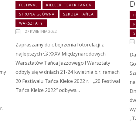
D
FESTIWAL
KIELECKI TEATR TAŃCA
STRONA GŁÓWNA
SZKOŁA TAŃCA
F
WARSZTATY
R
27 KWIETNIA 2022
S
Zapraszamy do obejrzenia fotorelacji z
najlepszych 🙂 XXXV Międzynarodowych
Da
Warsztatów Tańca Jazzowego ! Warsztaty
Go
amy
odbyły się w dniach 21-24 kwietnia b.r. ramach
Sz
20 Festiwalu Tańca Kielce 2022 r. „20 Festiwal
na
Tańca Kielce 2022″ odbywa…
Dn
dw
r.
wy
„T