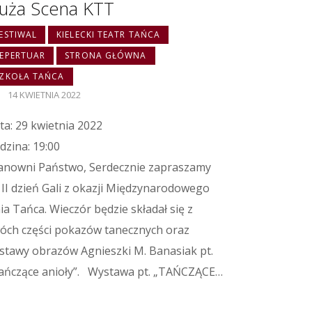
uża Scena KTT
ESTIWAL
KIELECKI TEATR TAŃCA
EPERTUAR
STRONA GŁÓWNA
ZKOŁA TAŃCA
14 KWIETNIA 2022
ta: 29 kwietnia 2022
dzina: 19:00
anowni Państwo, Serdecznie zapraszamy
 II dzień Gali z okazji Międzynarodowego
ia Tańca. Wieczór będzie składał się z
óch części pokazów tanecznych oraz
stawy obrazów Agnieszki M. Banasiak pt.
ańczące anioły”. Wystawa pt. „TAŃCZĄCE…