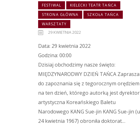
FESTIWAL
KIELECKI TEATR TAŃCA
STRONA GŁÓWNA
SZKOŁA TAŃCA
WARSZTATY
29 KWIETNIA 2022
Data: 29 kwietnia 2022
Godzina: 00:00
Dzisiaj obchodzimy nasze święto:
MIĘDZYNARODWY DZIEŃ TAŃCA Zaprasz
do zapoznania się z tegorocznym orędziem
na ten dzień, którego autorką jest dyrektor
artystyczna Koreańskiego Baletu
Narodowego KANG Sue-jin KANG Sue-jin (u
24 kwietnia 1967) obroniła doktorat…