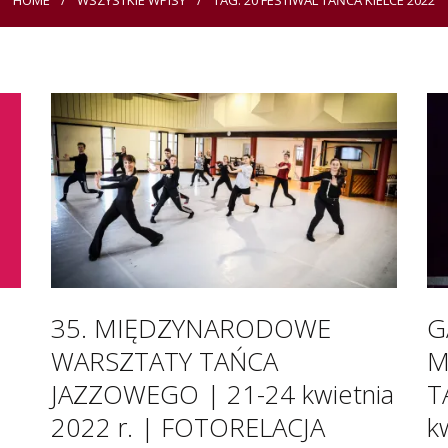
HOME
WSZYSTKIE WPISY
TAG: 20 FESTIWAL TAŃCA KIELCE 2022
35. MIĘDZYNARODOWE
G
WARSZTATY TAŃCA
M
JAZZOWEGO | 21-24 kwietnia
T
2022 r. | FOTORELACJA
k