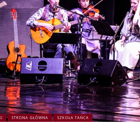
KI
STRONA GŁÓWNA
SZKOŁA TAŃCA