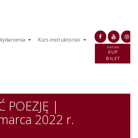
Wydarzenia
Kurs instruktorski
online
KUP
BILET
 POEZJĘ |
marca 2022 r.