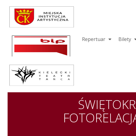
Repertuar
Teatr / Zespół
Szkoła
Repertuar
Bilety
Przestrzenie Sztuki
Warsztaty
Festiwal
Kurs instruktorski
ŚWIĘTOKR
Sprawozdania
FOTORELACJA 
Kontakt