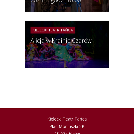
KIELECKI TEATR TAŃCA
Alicja w Krainie Czarów
Kielecki Teatr Tańca
Plac Moniuszki 2B
25-334 Kielce