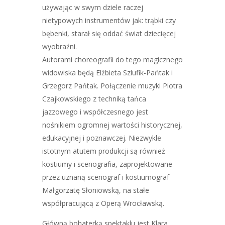
używając w swym dziele raczej
nietypowych instrumentów jak: trąbki czy
bębenki, starał się oddać świat dziecięcej
wyobraźni.
Autorami choreografii do tego magicznego
widowiska będą Elżbieta Szlufik-Pańtak i
Grzegorz Pańtak. Połączenie muzyki Piotra
Czajkowskiego z techniką tańca
jazzowego i współczesnego jest
nośnikiem ogromnej wartości historycznej,
edukacyjnej i poznawczej. Niezwykle
istotnym atutem produkcji są również
kostiumy i scenografia, zaprojektowane
przez uznaną scenograf i kostiumograf
Małgorzatę Słoniowską, na stałe
współpracującą z Operą Wrocławską.
Główną bohaterką spektaklu jest Klara,