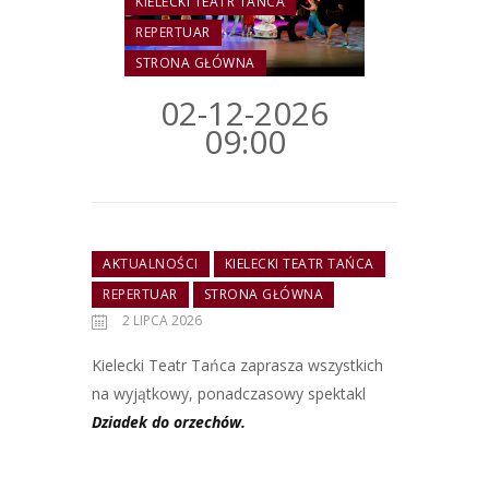
KIELECKI TEATR TAŃCA
REPERTUAR
STRONA GŁÓWNA
02-12-2026
09:00
AKTUALNOŚCI
KIELECKI TEATR TAŃCA
REPERTUAR
STRONA GŁÓWNA
2 LIPCA 2026
Kielecki Teatr Tańca zaprasza wszystkich
na wyjątkowy, ponadczasowy spektakl
Dziadek do orzechów.