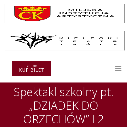
Repertuar
Teatr / Zespół
Szkoła
Przestrzenie Sztuki
online
KUP BILET
Warsztaty
Festiwal
Spektakl szkolny pt.
Kurs instruktorski
Sprawozdania
„DZIADEK DO
Kontakt
ORZECHÓW” I 2