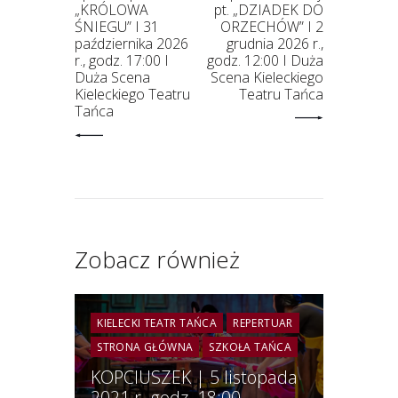
„KRÓLOWA
pt. „DZIADEK DO
ŚNIEGU” I 31
ORZECHÓW” I 2
października 2026
grudnia 2026 r.,
r., godz. 17:00 I
godz. 12:00 I Duża
Duża Scena
Scena Kieleckiego
Kieleckiego Teatru
Teatru Tańca
Tańca
Zobacz również
KIELECKI TEATR TAŃCA
REPERTUAR
STRONA GŁÓWNA
SZKOŁA TAŃCA
KOPCIUSZEK | 5 listopada
2021 r. godz. 18:00