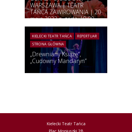
WARSZAWA | TEATR
TAŃCA ZAWIROWANIA | 20
maja 2023 r. godz. 19:00
KIELECKI TEATR TAŃCA
REPERTUAR
STRONA GŁÓWNA
„Drewniany Książę”,
„Cudowny Mandaryn”
Kielecki Teatr Tańca
Plac Moniuszki 2B