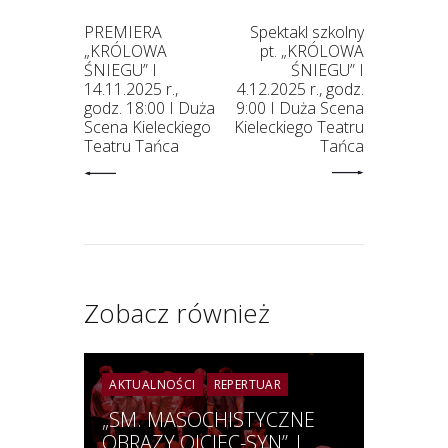
PREMIERA
Spektakl szkolny
„KRÓLOWA
pt. „KRÓLOWA
ŚNIEGU” I
ŚNIEGU” I
14.11.2025 r.,
4.12.2025 r., godz.
godz. 18:00 I Duża
9:00 I Duża Scena
Scena Kieleckiego
Kieleckiego Teatru
Teatru Tańca
Tańca
Zobacz również
AKTUALNOŚCI
REPERTUAR
„SM. MASOCHISTYCZNE
OBRAZY OJCIEC-SYN” |