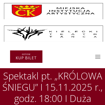
Repertuar
Teatr / Zespół
Szkoła
Przestrzenie Sztuki
online
KUP BILET
Warsztaty
Festiwal
Spektakl pt. „KRÓLOWA
Kurs instruktorski
Sprawozdania
ŚNIEGU” I 15.11.2025 r.,
Kontakt
godz. 18:00 I Duża