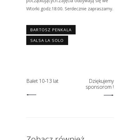
początkujących.Zajęcia odbywają się we
Wtorki godz.18:00. Serdecznie zapraszamy.
BARTOSZ PENKALA
SALSA LA SOLO
Balet 10-13 lat
Dziękujemy
sponsorom !
Zobacz również