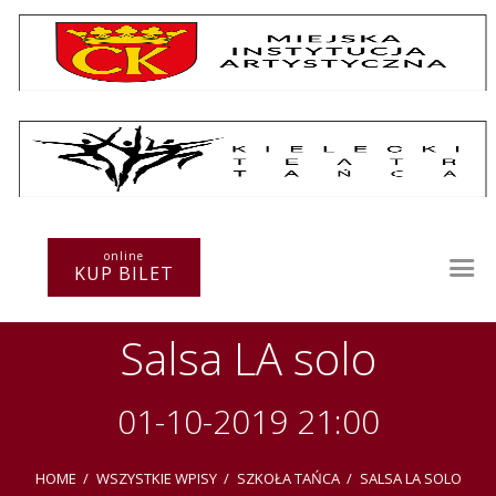
Repertuar
Teatr / Zespół
online
Szkoła
KUP BILET
Przestrzenie Sztuki
Warsztaty
Salsa LA solo
Festiwal
Kurs instruktorski
Sprawozdania
01-10-2019 21:00
Kontakt
HOME
WSZYSTKIE WPISY
SZKOŁA TAŃCA
SALSA LA SOLO