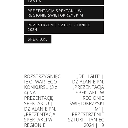
TAŃCA
PREZENTACJA SPEKTAKLI W
REGIONIE ŚWIĘTOKRZYSKIM
PRZESTRZENIE SZTUKI - TANIEC
2024
SPEKTAKL
ROZSTRZYGNIĘC
,,DE LIGHT” |
IE OTWARTEGO
DZIAŁANIE PN.
KONKURSU (3 z
„PREZENTACJA
4) NA
SPEKTAKLI W
PREZENTACJĘ
REGIONIE
SPEKTAKLU |
ŚWIĘTOKRZYSKI
DZIAŁANIE PN.
M” |
„PREZENTACJA
PRZESTRZENIE
SPEKTAKLI W
SZTUKI – TANIEC
REGIONIE
2024 | 19