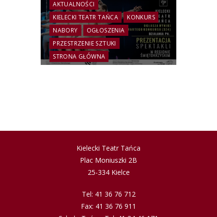
AKTUALNOŚCI
KIELECKI TEATR TAŃCA
KONKURS
NABORY
OGŁOSZENIA
PRZESTRZENIE SZTUKI
STRONA GŁÓWNA
ROZSTRZYGNIĘCIE
OTWARTEGO KONKURSU
(3 z 4) NA PREZENTACJĘ
SPEKTAKLU | DZIAŁANIE
PN. „PREZENTACJA
SPEKTAKLI W REGIONIE
ŚWIĘTOKRZYSKIM” |
Kielecki Teatr Tańca
PRZESTRZENIE SZTUKI –
Plac Moniuszki 2B
TANIEC 2024
25-334 Kielce
Tel: 41 36 76 712
Fax: 41 36 76 911