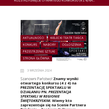
ROZSTRZYGNIĘCIE OTWARTEGO KONKURSU (4 Z 4) NA...
AKTUALNOŚCI
KIELECKI TEATR TAŃCA
KONKURS
NABORY
OGŁOSZENIA
PRZESTRZENIE SZTUKI
STRONA GŁÓWNA
3 WRZEŚNIA 2024
Szanowni Państwo!
Znamy wyniki
otwartego konkursu (4 z 4) na
PREZENTACJĘ SPEKTAKLU
W
DZIAŁANIU PN.
PREZENTACJA
SPEKTAKLI W REGIONIE
ŚWIĘTOKRZYSKIM.
Wiemy kto
zaprezentuje się na Scenie Partnera