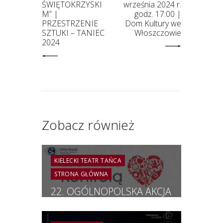
ŚWIĘTOKRZYSKI
września 2024 r.
M” |
godz. 17:00 |
PRZESTRZENIE
Dom Kultury we
SZTUKI – TANIEC
Włoszczowie
2024
Zobacz również
KIELECKI TEATR TAŃCA
STRONA GŁÓWNA
22. OGÓLNOPOLSKA AKCJA
„ZDROWIE POD
KONTROLĄ”