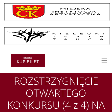
Repertuar
Teatr / Zespół
online
Szkoła
KUP BILET
Przestrzenie Sztuki
Warsztaty
ROZSTRZYGNIĘCIE
Festiwal
Kurs instruktorski
OTWARTEGO
Sprawozdania
Kontakt
KONKURSU (4 z 4) NA