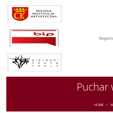
Repertuar
Teatr / Zespół
Szkoła
Repert
Przestrzenie Sztuki
Warsztaty
Festiwal
Kurs instruktorski
Puchar 
Sprawozdania
HOME
W
Kontakt