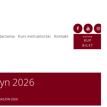
arzenia
Kurs instruktorski
Kontakt
online
KUP
BILET
zyn 2026
ASZYN 2026