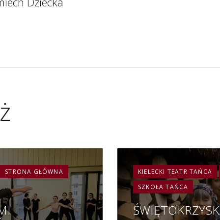
miech Dziecka
ż
STRONA GŁÓWNA
KIELECKI TEATR TAŃCA
SZKOŁA TAŃCA
MI
ŚWIĘTOKRZYSK