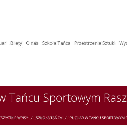
uar
Bilety
O nas
Szkoła Tańca
Przestrzenie Sztuki
Wyd
w Tańcu Sportowym Ras
SZYSTKIE WPISY
SZKOŁA TAŃCA
PUCHAR W TAŃCU SPORTOWYM R