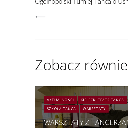
Ogólnopolski Turniej Tańca o Uś
Zobacz równie
AKTUALNOŚCI
KIELECKI TEATR TAŃCA
SZKOŁA TAŃCA
WARSZTATY
WARSZTATY Z TANCERZA