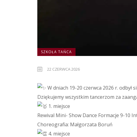
SZKOŁA TAŃCA
22 CZERWCA 2026
W dniach 19-20 czerwca 2026 r. odbył 
Dziękujemy wszystkim tancerzom za zaanga
1. miejsce
Rewival Mini- Show Dance Formacje 9-10 In
Choreografia: Małgorzata Boruń
4. miejsce