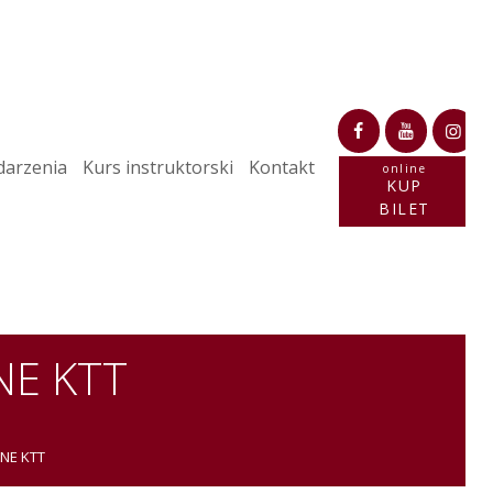
arzenia
Kurs instruktorski
Kontakt
online
KUP
BILET
NE KTT
NE KTT