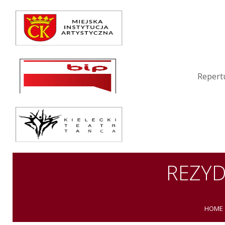
Repertuar
Teatr / Zespół
Szkoła
Repert
Przestrzenie Sztuki
Warsztaty
Festiwal
Kurs instruktorski
REZYD
Sprawozdania
HOME
Kontakt