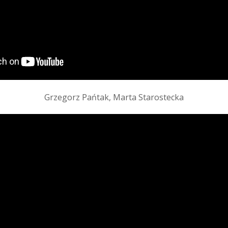
Grzegorz Pańtak, Marta Starostecka