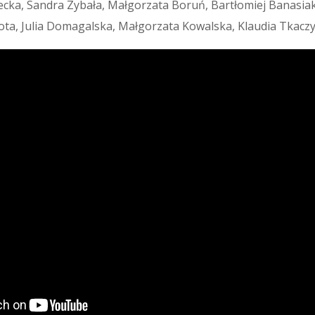
cka, Sandra Zybała, Małgorzata Boruń, Bartłomiej Banasia
ta, Julia Domagalska, Małgorzata Kowalska, Klaudia Tkacz