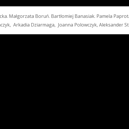
ka. Małgorzata Boruń. Bartłomiej Banasiak. Pamela Paprot
aczyk, Arkadia Dziarmaga, Joanna Polowczyk, Aleksander St