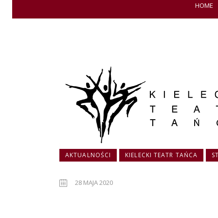
HOME
AKTUALNOŚCI
KIELECKI TEATR TAŃCA
S
28 MAJA 2020