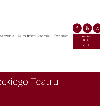
arzenia
Kurs instruktorski
Kontakt
online
KUP
BILET
eckiego Teatru