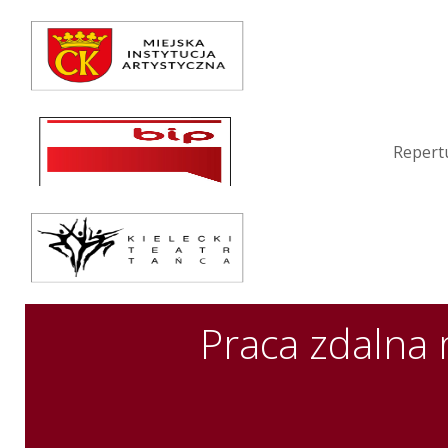
Repertuar
Teatr / Zespół
Szkoła
Repert
Przestrzenie Sztuki
Warsztaty
Festiwal
Kurs instruktorski
Praca zdalna 
Sprawozdania
Kontakt