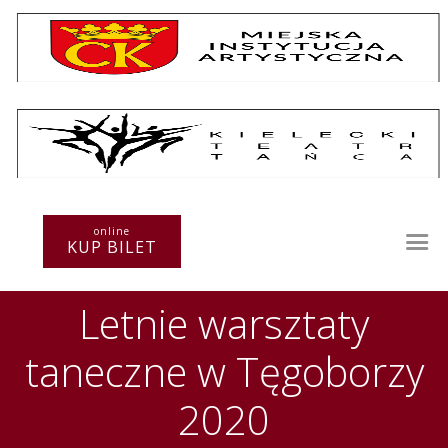
Repertuar
Teatr / Zespół
Szkoła
Przestrzenie Sztuki
online
KUP BILET
Warsztaty
Festiwal
Letnie warsztaty
Kurs instruktorski
Sprawozdania
taneczne w Tęgoborzy
Kontakt
2020