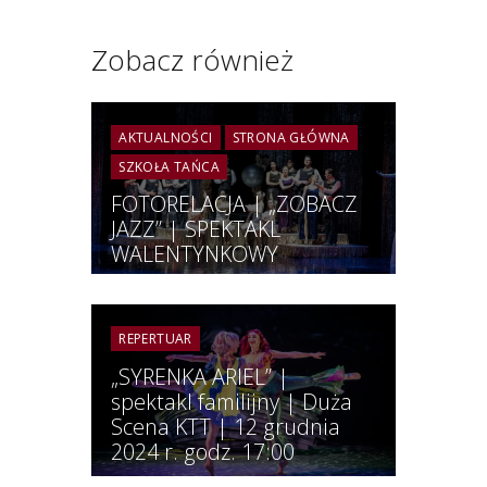
Zobacz również
AKTUALNOŚCI
STRONA GŁÓWNA
SZKOŁA TAŃCA
FOTORELACJA | „ZOBACZ
JAZZ” | SPEKTAKL
WALENTYNKOWY
REPERTUAR
„SYRENKA ARIEL” |
spektakl familijny | Duża
Scena KTT | 12 grudnia
2024 r. godz. 17:00