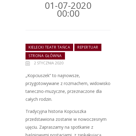
01-07-2020
00:00
KIELECKI TEATR TAŃCA
REPERTUAR
STRONA GŁÓWNA
2 STYCZNIA 2020
„Kopciuszek” to najnowsze,
przygotowywane z rozmachem, widowisko
taneczno-muzyczne, przeznaczone dla
całych rodzin.
Tradycyjna historia Kopciuszka
przedstawiona zostanie w nowoczesnym
ujęciu. Zapraszamy na spotkanie z
baśniowymi postaciami, z zaskakującą