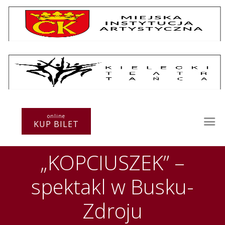
Repertuar
Teatr / Zespół
online
Szkoła
KUP BILET
Przestrzenie Sztuki
Warsztaty
„KOPCIUSZEK” –
Festiwal
Kurs instruktorski
spektakl w Busku-
Sprawozdania
Kontakt
Zdroju