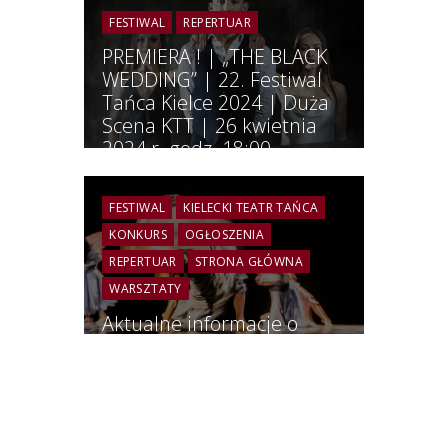
FESTIWAL
REPERTUAR
PREMIERA ! | „THE BLACK
WEDDING” | 22. Festiwal
Tańca Kielce 2024 | Duża
Scena KTT | 26 kwietnia
2024 r. godz. 18:00
FESTIWAL
KIELECKI TEATR TAŃCA
KONKURS
OGŁOSZENIA
REPERTUAR
STRONA GŁÓWNA
WARSZTATY
Aktualne informacje o
wydarzeniach
artystycznych