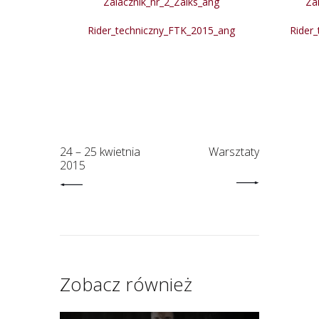
Zalacznik_nr_2_Zaiks_ang
Za
Rider_techniczny_FTK_2015_ang
Rider
24 – 25 kwietnia
Warsztaty
2015
Zobacz również