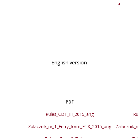
f
English version
PDF
Rules_CDT_III_2015_ang
Ru
Zalacznik_nr_1_Entry_form_FTK_2015_ang
Zalacznik_