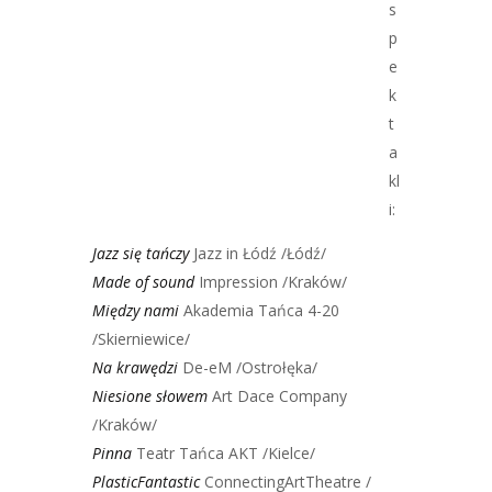
s
p
e
k
t
a
kl
i:
Jazz się tańczy
Jazz in Łódź /Łódź/
Made of sound
Impression /Kraków/
Między nami
Akademia Tańca 4-20
/Skierniewice/
Na krawędzi
De-eM /Ostrołęka/
Niesione słowem
Art Dace Company
/Kraków/
Pinna
Teatr Tańca AKT /Kielce/
PlasticFantastic
ConnectingArtTheatre /