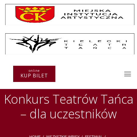
Repertuar
Teatr / Zespół
Szkoła
Przestrzenie Sztuki
online
KUP BILET
Warsztaty
Festiwal
Konkurs Teatrów Tańca
Kurs instruktorski
Sprawozdania
– dla uczestników
Kontakt
HOME
WSZYSTKIE WPISY
FESTIWAL