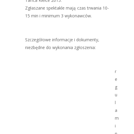
Tańca Kielce 2015.
Zgłaszane spektakle mają czas trwania 10-
15 min i minimum 3 wykonawców.
Szczegółowe informacje i dokumenty,
niezbędne do wykonania zgłoszenia:
r
e
g
u
l
a
m
i
n