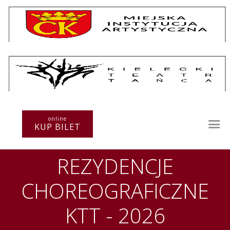
Repertuar
Teatr / Zespół
online
Szkoła
KUP BILET
Przestrzenie Sztuki
Warsztaty
REZYDENCJE
Festiwal
Kurs instruktorski
CHOREOGRAFICZNE
Sprawozdania
Kontakt
KTT - 2026