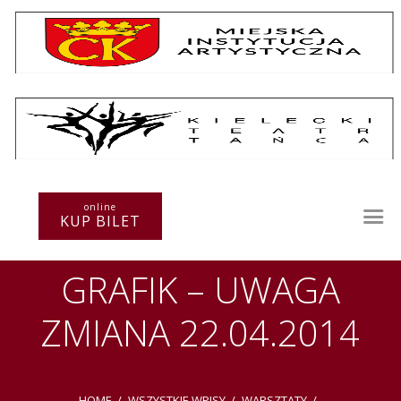
Repertuar
Teatr / Zespół
online
Szkoła
KUP BILET
Przestrzenie Sztuki
Warsztaty
GRAFIK – UWAGA
Festiwal
Kurs instruktorski
ZMIANA 22.04.2014
Sprawozdania
Kontakt
HOME
WSZYSTKIE WPISY
WARSZTATY