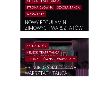
KIELECKI TEATR TAŃCA
STRONA GŁÓWNA
SZKOŁA TAŃCA
WARSZTATY
NOWY REGULAMIN
ZIMOWYCH WARSZTATÓW
TAŃCA Z PEDAGOGAMI
KTT | 14-16 stycznia 2022
AKTUALNOŚCI
KIELECKI TEATR TAŃCA
STRONA GŁÓWNA
WARSZTATY
36. MIĘDZYNARODOWE
WARSZTATY TAŃCA
JAZZOWEGO | 20 – 23
kwietnia 2023 r. |
INFORMACJE