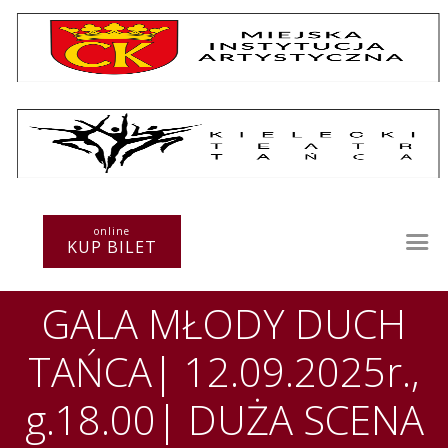
Repertuar
Teatr / Zespół
Szkoła
Przestrzenie Sztuki
online
KUP BILET
Warsztaty
Festiwal
GALA MŁODY DUCH
Kurs instruktorski
Sprawozdania
TAŃCA| 12.09.2025r.,
Kontakt
g.18.00| DUŻA SCENA