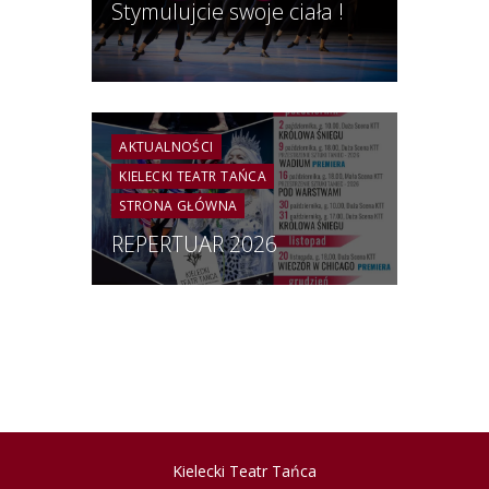
Stymulujcie swoje ciała !
AKTUALNOŚCI
KIELECKI TEATR TAŃCA
STRONA GŁÓWNA
REPERTUAR 2026
Kielecki Teatr Tańca