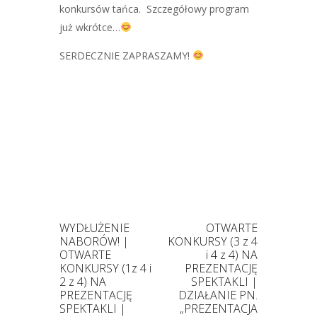
konkursów tańca. Szczegółowy program
już wkrótce…
SERDECZNIE ZAPRASZAMY!
WYDŁUŻENIE
OTWARTE
NABORÓW! |
KONKURSY (3 z 4
OTWARTE
i 4 z 4) NA
KONKURSY (1z 4 i
PREZENTACJĘ
2 z 4) NA
SPEKTAKLI |
PREZENTACJĘ
DZIAŁANIE PN.
SPEKTAKLI |
„PREZENTACJA