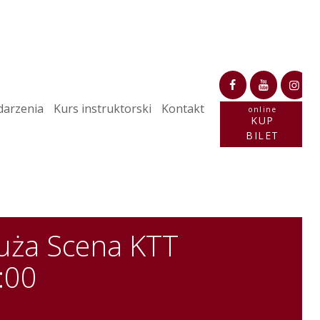
arzenia
Kurs instruktorski
Kontakt
online
KUP
BILET
uża Scena KTT
:00