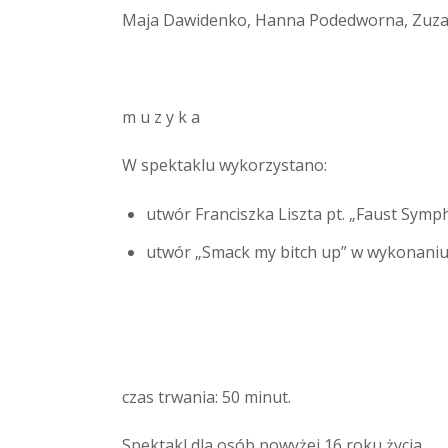
Maja Dawidenko, Hanna Podedworna, Zuz
m u z y k a
W spektaklu wykorzystano:
utwór Franciszka Liszta pt. „Faust Sym
utwór „Smack my bitch up” w wykonaniu
czas trwania: 50 minut.
Spektakl dla osób powyżej 16 roku życia.