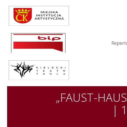
Repertuar
Teatr / Zespół
Szkoła
Repert
Przestrzenie Sztuki
Warsztaty
Festiwal
Kurs instruktorski
„FAUST-HAUST
Sprawozdania
| 
Kontakt