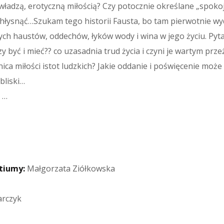
władzą, erotyczną miłością? Czy potocznie określane „spokoj
achłysnąć…Szukam tego historii Fausta, bo tam pierwotnie wyd
ch haustów, oddechów, łyków wody i wina w jego życiu. Pytam
zy być i mieć?? co uzasadnia trud życia i czyni je wartym prze
ca miłości istot ludzkich? Jakie oddanie i poświęcenie może 
bliski…
 …
tiumy:
Małgorzata Ziółkowska
rczyk