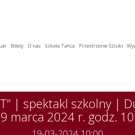
uar
Bilety
O nas
Szkoła Tańca
Przestrzenie Sztuki
Wyd
” | spektakl szkolny | D
19 marca 2024 r. godz. 10
19-03-2024 10:00