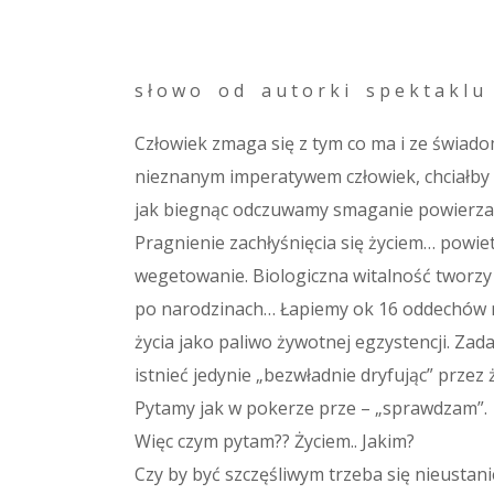
s ł o w o o d a u t o r k i s p e k t a k l u
Człowiek zmaga się z tym co ma i ze świad
nieznanym imperatywem człowiek, chciałby z
jak biegnąc odczuwamy smaganie powierza 
Pragnienie zachłyśnięcia się życiem… powie
wegetowanie. Biologiczna witalność tworzy z
po narodzinach… Łapiemy ok 16 oddechów n
życia jako paliwo żywotnej egzystencji. Za
istnieć jedynie „bezwładnie dryfując” przez 
Pytamy jak w pokerze prze – „sprawdzam”.
Więc czym pytam?? Życiem.. Jakim?
Czy by być szczęśliwym trzeba się nieustan