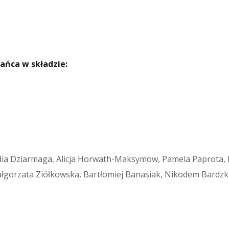
ańca w składzie:
dia Dziarmaga, Alicja Horwath-Maksymow, Pamela Paprota, M
orzata Ziółkowska, Bartłomiej Banasiak, Nikodem Bardzki, 