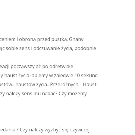
yceniem i obroną przed pustką. Gnany
ąc sobie sens i odczuwanie życia, podobnie
eacji począwszy aż po odrętwiałe
zy haust życia łapiemy w zaledwie 10 sekund
austów…haustów życia.. Przeróżnych… Haust
e czy należy sens mu nadać? Czy możemy
edania ? Czy należy wyzbyć się ożywczej