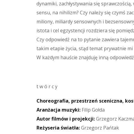
dynamiki, zachłystywania się sprawczością, 
sensu, na nihilizm? Czy należy się czymś z
miliony, miliardy sensownych i bezsensowny
istota i cel egzystencji rozdziera się pomięd
Czy odpowiedź na to pytanie zawiera tajemni
takim etapie życia, stąd temat prywatnie mi 
W każdym hauście znajduję inną odpowiedź
t w ó r c y
Choreografia, przestrzeń sceniczna, kos
Aranżacja muzyki:
Filip Gołda
Autor filmów i projekcji:
Grzegorz Kaczma
Reżyseria światła:
Grzegorz Pańtak