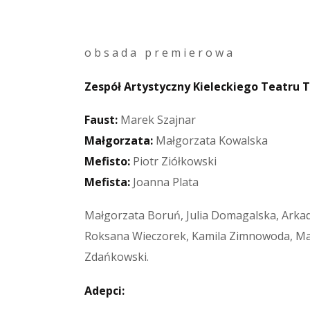
o b s a d a p r e m i e r o w a
Zespół Artystyczny Kieleckiego Teatru T
Faust:
Marek Szajnar
Małgorzata:
Małgorzata Kowalska
Mefisto:
Piotr Ziółkowski
Mefista:
Joanna Plata
Małgorzata Boruń, Julia Domagalska, Arka
Roksana Wieczorek, Kamila Zimnowoda, Małg
Zdańkowski.
Adepci: