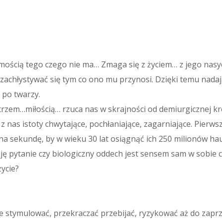
omością tego czego nie ma… Zmaga się z życiem… z jego nas
achłystywać się tym co ono mu przynosi. Dzięki temu nadaj
po twarzy.
trzem…miłością… rzuca nas w skrajności od demiurgicznej kr
 nas istoty chwytające, pochłaniające, zagarniające. Pierws
a sekundę, by w wieku 30 lat osiągnąć ich 250 milionów h
daję pytanie czy biologiczny oddech jest sensem sam w sobi
życie?
ie stymulować, przekraczać przebijać, ryzykować aż do zaprz