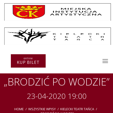
Repertuar
Teatr / Zespół
Szkoła
Przestrzenie Sztuki
online
KUP BILET
Warsztaty
Festiwal
„BRODZIĆ PO WODZIE”
Kurs instruktorski
Sprawozdania
Kontakt
23-04-2020 19:00
HOME
WSZYSTKIE WPISY
KIELECKI TEATR TAŃCA