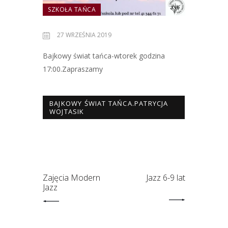
SZKOŁA TAŃCA
27 WRZEŚNIA 2019
Bajkowy świat tańca-wtorek godzina
17:00.Zapraszamy
BAJKOWY ŚWIAT TAŃCA.PATRYCJA
WOJTASIK
Zajęcia Modern
Jazz 6-9 lat
Jazz