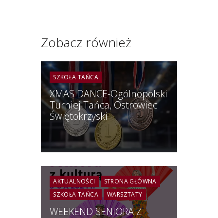
Zobacz również
SZKOŁA TAŃCA
XMAS DANCE-Ogólnopolski
Turniej Tańca, Ostrowiec
Świętokrzyski
AKTUALNOŚCI
STRONA GŁÓWNA
SZKOŁA TAŃCA
WARSZTATY
WEEKEND SENIORA Z